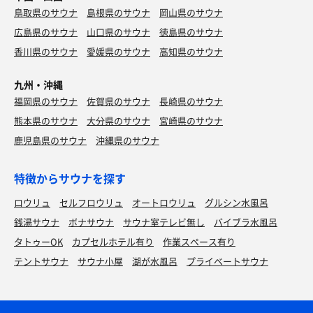
鳥取県のサウナ
島根県のサウナ
岡山県のサウナ
広島県のサウナ
山口県のサウナ
徳島県のサウナ
香川県のサウナ
愛媛県のサウナ
高知県のサウナ
九州・沖縄
福岡県のサウナ
佐賀県のサウナ
長崎県のサウナ
熊本県のサウナ
大分県のサウナ
宮崎県のサウナ
鹿児島県のサウナ
沖縄県のサウナ
特徴からサウナを探す
ロウリュ
セルフロウリュ
オートロウリュ
グルシン水風呂
銭湯サウナ
ボナサウナ
サウナ室テレビ無し
バイブラ水風呂
タトゥーOK
カプセルホテル有り
作業スペース有り
テントサウナ
サウナ小屋
湖が水風呂
プライベートサウナ