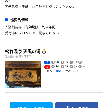
呂・
天然温泉で手軽に非日常をお楽しみください。
協賛品情報
入浴招待券（有効期限：約半年間）
受付時にフロントでご提示ください
松竹温泉 天風の湯
温浴施設 - 愛知県 江南市
90
16
男
80
16
女
イキタイ
サ活
651
3059