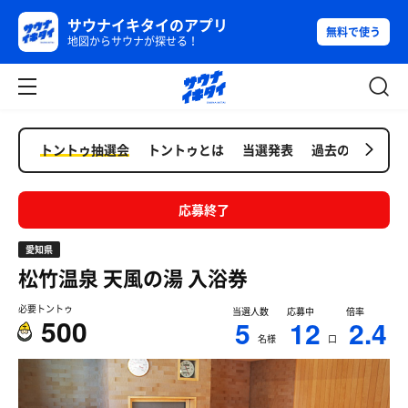
サウナイキタイのアプリ
無料で使う
地図からサウナが探せる！
トントゥ抽選会
トントゥとは
当選発表
過去の抽選会
応募終了
愛知県
松竹温泉 天風の湯
入浴券
必要トントゥ
当選人数
応募中
倍率
500
5
12
2.4
名様
口