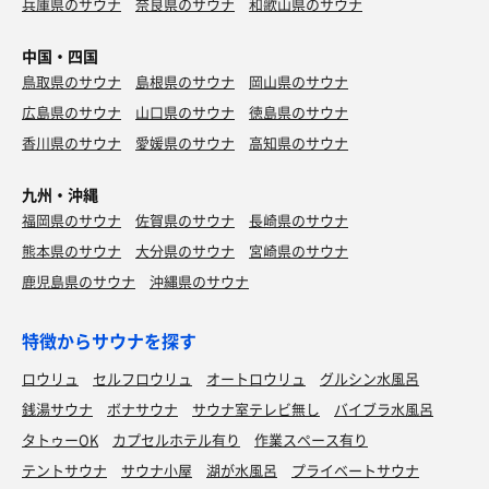
兵庫県のサウナ
奈良県のサウナ
和歌山県のサウナ
中国・四国
鳥取県のサウナ
島根県のサウナ
岡山県のサウナ
広島県のサウナ
山口県のサウナ
徳島県のサウナ
香川県のサウナ
愛媛県のサウナ
高知県のサウナ
九州・沖縄
福岡県のサウナ
佐賀県のサウナ
長崎県のサウナ
熊本県のサウナ
大分県のサウナ
宮崎県のサウナ
鹿児島県のサウナ
沖縄県のサウナ
特徴からサウナを探す
ロウリュ
セルフロウリュ
オートロウリュ
グルシン水風呂
銭湯サウナ
ボナサウナ
サウナ室テレビ無し
バイブラ水風呂
タトゥーOK
カプセルホテル有り
作業スペース有り
テントサウナ
サウナ小屋
湖が水風呂
プライベートサウナ