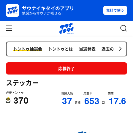
サウナイキタイのアプリ
無料で使う
地図からサウナが探せる！
トントゥ抽選会
トントゥとは
当選発表
過去の抽選会
応募終了
ステッカー
必要トントゥ
当選人数
応募中
倍率
370
37
653
17.6
名様
口