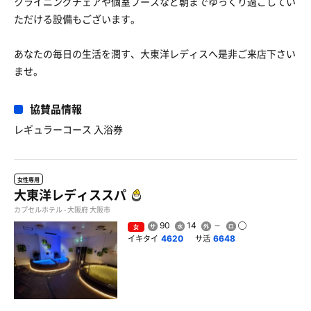
クライニングチェアや個室ブースなど朝までゆっくり過ごしてい
ただける設備もございます。
あなたの毎日の生活を潤す、大東洋レディスへ是非ご来店下さい
ませ。
協賛品情報
レギュラーコース 入浴券
女性専用
大東洋レディススパ
カプセルホテル - 大阪府 大阪市
90
14
女
イキタイ
サ活
4620
6648