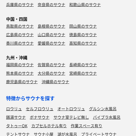
兵庫県のサウナ
奈良県のサウナ
和歌山県のサウナ
中国・四国
鳥取県のサウナ
島根県のサウナ
岡山県のサウナ
広島県のサウナ
山口県のサウナ
徳島県のサウナ
香川県のサウナ
愛媛県のサウナ
高知県のサウナ
九州・沖縄
福岡県のサウナ
佐賀県のサウナ
長崎県のサウナ
熊本県のサウナ
大分県のサウナ
宮崎県のサウナ
鹿児島県のサウナ
沖縄県のサウナ
特徴からサウナを探す
ロウリュ
セルフロウリュ
オートロウリュ
グルシン水風呂
銭湯サウナ
ボナサウナ
サウナ室テレビ無し
バイブラ水風呂
タトゥーOK
カプセルホテル有り
作業スペース有り
テントサウナ
サウナ小屋
湖が水風呂
プライベートサウナ