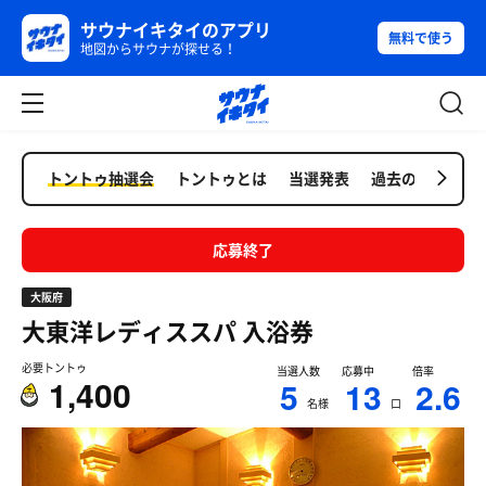
サウナイキタイのアプリ
無料で使う
地図からサウナが探せる！
トントゥ抽選会
トントゥとは
当選発表
過去の抽選会
応募終了
大阪府
大東洋レディススパ
入浴券
必要トントゥ
当選人数
応募中
倍率
1,400
5
13
2.6
名様
口