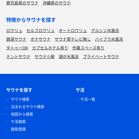
鹿児島県のサウナ
沖縄県のサウナ
特徴からサウナを探す
ロウリュ
セルフロウリュ
オートロウリュ
グルシン水風呂
銭湯サウナ
ボナサウナ
サウナ室テレビ無し
バイブラ水風呂
タトゥーOK
カプセルホテル有り
作業スペース有り
テントサウナ
サウナ小屋
湖が水風呂
プライベートサウナ
サウナを探す
サ活
サウナ検索
サ活一覧
泊まれるサウナ検索
地図から検索
サ活検索
施設登録