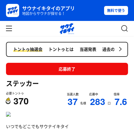
サウナイキタイのアプリ
無料で使う
地図からサウナが探せる！
トントゥ抽選会
トントゥとは
当選発表
過去の抽選会
応募終了
ステッカー
必要トントゥ
当選人数
応募中
倍率
370
37
283
7.6
名様
口
いつでもどこでもサウナイキタイ