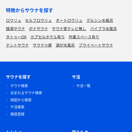
特徴からサウナを探す
ロウリュ
セルフロウリュ
オートロウリュ
グルシン水風呂
銭湯サウナ
ボナサウナ
サウナ室テレビ無し
バイブラ水風呂
タトゥーOK
カプセルホテル有り
作業スペース有り
テントサウナ
サウナ小屋
湖が水風呂
プライベートサウナ
サウナを探す
サ活
サウナ検索
サ活一覧
泊まれるサウナ検索
地図から検索
サ活検索
施設登録