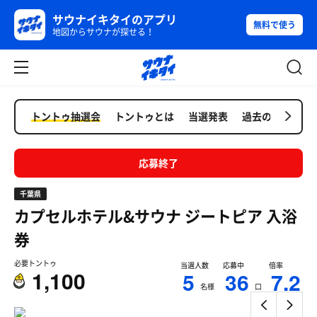
サウナイキタイのアプリ
無料で使う
地図からサウナが探せる！
トントゥ抽選会
トントゥとは
当選発表
過去の抽選会
応募終了
千葉県
カプセルホテル&サウナ ジートピア
入浴
券
必要トントゥ
当選人数
応募中
倍率
1,100
5
36
7.2
名様
口