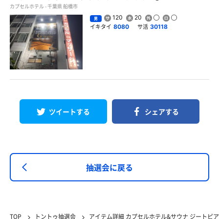
カプセルホテル - 千葉県 船橋市
120
20
男
イキタイ
サ活
8080
30118
ツイートする
シェアする
抽選会に戻る
TOP
トントゥ抽選会
アイテム詳細 カプセルホテル&サウナ ジートピア