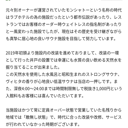
元々別オーナーが運営されていたモンシャトーという名称の時代
はラブホテルの為の施設だったという都市伝説があったり、レス
トランではお客様のオーダー時ウェイトレスの指名制があったり
と一風変わった施設でしたが、現在はその歴史を受け継ぎながら
も真摯に居心地の良いサウナ施設を目指して努力しています。
2019年初頭より施設内の改装を進めておりまして、改装の一環
として行った井戸の設置では幸運にも水質の良い飲める天然水を
掘り当てることが出来ました。
この天然水を使用した水風呂と昭和生まれのストロングサウナ、
ヴィヒタの香りが心地良い低温サウナは当店の一押しです。ま
た、深夜4:00〜24:00までは時間制限無しで税抜き1,000円という
入館料もお客様には喜んでいただいてます。
当施設はかつて常に定員オーバー状態で営業していた名残りから
地域では「敵無し状態」で、時代に合った改装や改修、サービス
が行われていなかった時期がございます。