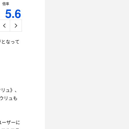
倍率
5.6
ジとなって
ウリュ》、
ウリュも
ユーザーに