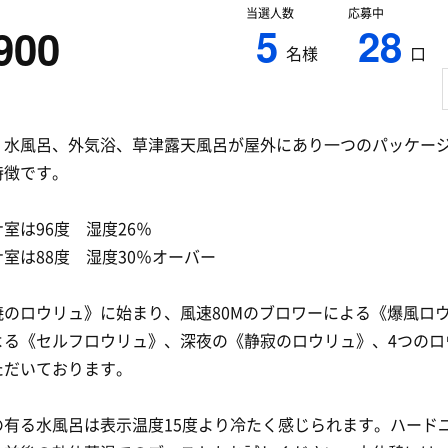
当選人数
応募中
5
28
900
名様
口
、水風呂、外気浴、草津露天風呂が屋外にあり一つのパッケー
特徴です。
室は96度 湿度26％
室は88度 湿度30％オーバー
暁のロウリュ》に始まり、風速80Mのブロワーによる《爆風ロ
よる《セルフロウリュ》、深夜の《静寂のロウリュ》、4つのロ
ただいております。
の有る水風呂は表示温度15度より冷たく感じられます。ハード