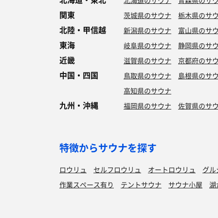
北海道のサウナ
青森県のサ
関東
茨城県のサウナ
栃木県のサ
北陸・甲信越
新潟県のサウナ
富山県のサ
東海
岐阜県のサウナ
静岡県のサ
近畿
滋賀県のサウナ
京都府のサ
中国・四国
鳥取県のサウナ
島根県のサ
高知県のサウナ
九州・沖縄
福岡県のサウナ
佐賀県のサ
特徴からサウナを探す
ロウリュ
セルフロウリュ
オートロウリュ
グル
作業スペース有り
テントサウナ
サウナ小屋
湖