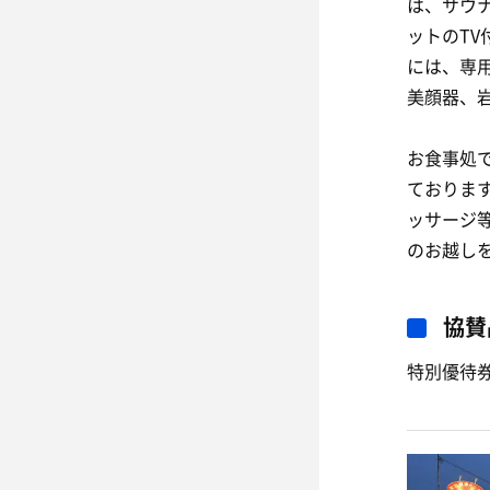
は、サウ
ットのT
には、専
美顔器、
お食事処
ておりま
ッサージ
のお越し
協賛
特別優待