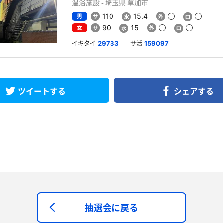
温浴施設 - 埼玉県 草加市
男
110
15.4
女
90
15
イキタイ
サ活
29733
159097
ツイートする
シェアする
抽選会に戻る