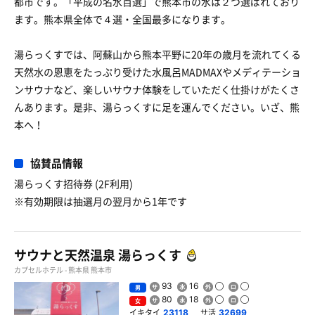
都市です。「平成の名水百選」で熊本市の水は２つ選ばれており
ます。熊本県全体で４選・全国最多になります。
湯らっくすでは、阿蘇山から熊本平野に20年の歳月を流れてくる
天然水の恩恵をたっぷり受けた水風呂MADMAXやメディテーショ
ンサウナなど、楽しいサウナ体験をしていただく仕掛けがたくさ
んあります。是非、湯らっくすに足を運んでください。いざ、熊
本へ！
協賛品情報
湯らっくす招待券 (2F利用)
※有効期限は抽選月の翌月から1年です
サウナと天然温泉 湯らっくす
カプセルホテル - 熊本県 熊本市
93
16
男
80
18
女
イキタイ
サ活
23118
32699