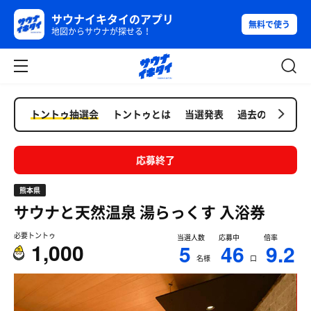
サウナイキタイのアプリ
無料で使う
地図からサウナが探せる！
トントゥ抽選会
トントゥとは
当選発表
過去の抽選会
応募終了
熊本県
サウナと天然温泉 湯らっくす
入浴券
必要トントゥ
当選人数
応募中
倍率
1,000
5
46
9.2
名様
口