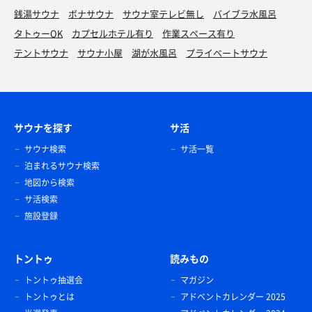
銭湯サウナ
ボナサウナ
サウナ室テレビ無し
バイブラ水風呂
タトゥーOK
カプセルホテル有り
作業スペース有り
テントサウナ
サウナ小屋
湖が水風呂
プライベートサウナ
サウナを探す
サ活
サウナ検索
サ活一覧
泊まれるサウナ検索
地図から検索
サ活検索
施設登録
トントゥ
読みもの
トントゥ抽選会
マガジン
トントゥとは
アドベントカレンダー 2025