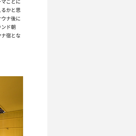
ーマごとに
えるかと思
サウナ後に
ランド朝
ウナ宿とな