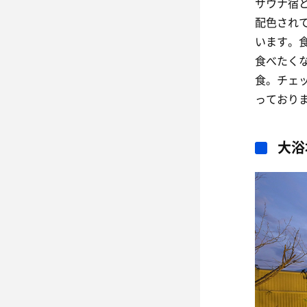
サウナ宿
配色され
います。
食べたく
食。チェ
っており
大浴