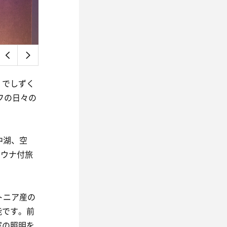
』でしずく
フの日々の
中湖、空
サウナ付旅
トニア産の
能です。前
室の照明を