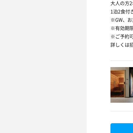
大人の方2
1泊2食付
※GW、
※有効期
※ご予約
詳しくは