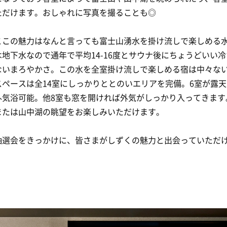
ただけます。おしゃれに写真を撮ることも◎
ここの魅力はなんと言っても富士山湧水を掛け流しで楽しめる
地下水なので通年で平均14-16度とサウナ後にちょうどいい
ないまろやかさ。この水を全室掛け流しで楽しめる宿は中々な
スペースは全14室にしっかりととのいエリアを完備。6室が露
外気浴可能。他8室も窓を開ければ外気がしっかり入ってきます
または山中湖の眺望をお楽しみいただけます。
抽選会をきっかけに、皆さまがしずくの魅力と出会っていただ