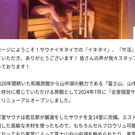
ページにようこそ！サウナイキタイでの『イキタイ』、『サ活
ていただき、ありがとうございます！ 皆さんの声が我々スタッ
っております！
約20年間続いた和風旅館から山中湖の魅力である「富士山、山
存分に感じていただける旅館として2024年7月に『全室個室
てリニューアルオープンしました。
客室サウナは若旦那が厳選をしたサウナを全14室に完備。エス
適した高級な木材を使ったもので、もちろんセルフロウリュ可
になっており客室によって富士山や山中湖を眺められたり、客