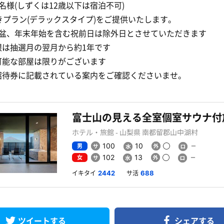
名様(しずくは12歳以下は宿泊不可)
きプラン(デラックスタイプ)をご提供いたします。
お盆、年末年始を含む祝前日は除外日とさせていただきます
限は抽選月の翌月から約1年です
可能な部屋は限りがございます
招待券に記載されている案内をご確認くださいませ。
ホテル・旅館 - 山梨県 南都留郡山中湖村
男
100
10
女
102
13
イキタイ
サ活
2442
688
ツイートする
シェアする