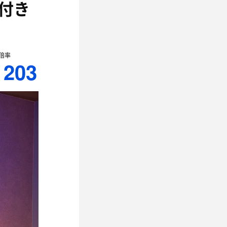
付き
倍率
203