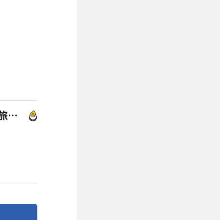
富士山の見える全室個室サウナ付旅館 しずく