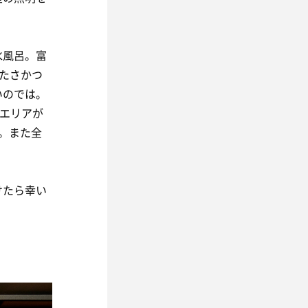
水風呂。富
冷たさかつ
いのでは。
天エリアが
。また全
けたら幸い