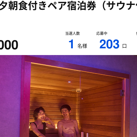
夕朝食付きペア宿泊券（サウナ
）
当選人数
応募中
1
203
000
名様
口