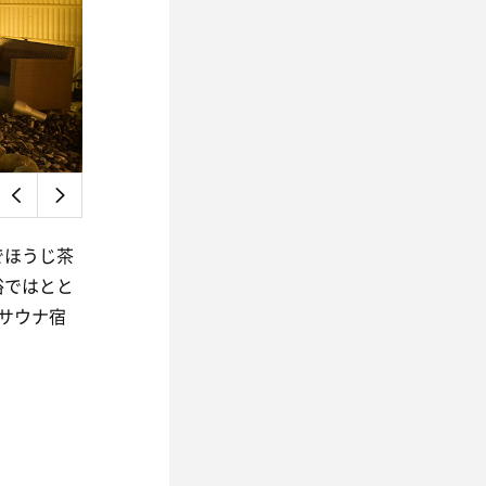
でほうじ茶
浴ではとと
サウナ宿