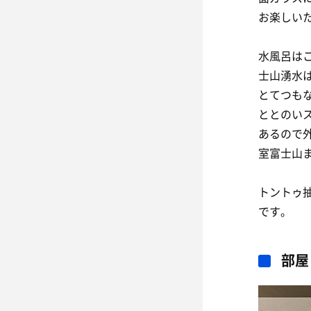
お楽しい
水風呂は
士山湧水は
とてつも
ととのい
あるので
室富士山
トントゥ
です。
部屋