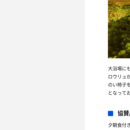
大浴場に
ロウリュ
のい椅子
となって
協賛
夕朝食付