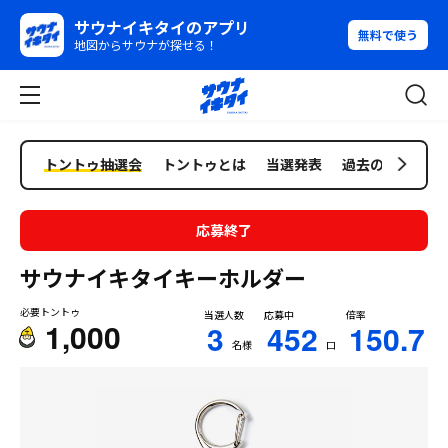
サウナイキタイのアプリ
無料で使う
地図からサウナが探せる！
トントゥ抽選会
トントゥとは
当選発表
過去の抽選会
応募終了
サウナイキタイキーホルダー
必要トントゥ
当選人数
応募中
倍率
1,000
3
452
150.7
名様
口