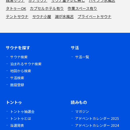
銭湯サウナ
ボナサウナ
サウナ室テレビ無し
バイブラ水風呂
タトゥーOK
カプセルホテル有り
作業スペース有り
テントサウナ
サウナ小屋
湖が水風呂
プライベートサウナ
サウナを探す
サ活
サウナ検索
サ活一覧
泊まれるサウナ検索
地図から検索
サ活検索
施設登録
トントゥ
読みもの
トントゥ抽選会
マガジン
トントゥとは
アドベントカレンダー 2025
当選発表
アドベントカレンダー 2024