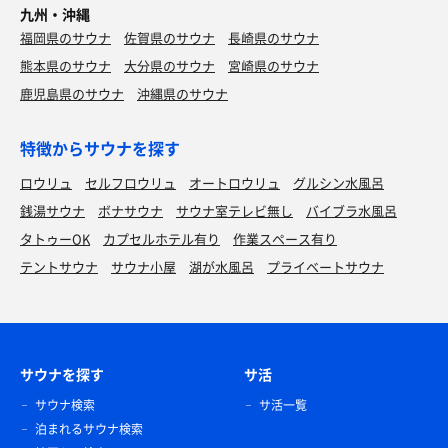
九州・沖縄
福岡県のサウナ
佐賀県のサウナ
長崎県のサウナ
熊本県のサウナ
大分県のサウナ
宮崎県のサウナ
鹿児島県のサウナ
沖縄県のサウナ
特徴からサウナを探す
ロウリュ
セルフロウリュ
オートロウリュ
グルシン水風呂
銭湯サウナ
ボナサウナ
サウナ室テレビ無し
バイブラ水風呂
タトゥーOK
カプセルホテル有り
作業スペース有り
テントサウナ
サウナ小屋
湖が水風呂
プライベートサウナ
サウナを探す
サ活
サウナ検索
サ活一覧
泊まれるサウナ検索