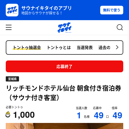
サウナイキタイのアプリ
無料で使う
地図からサウナが探せる！
トントゥ抽選会
トントゥとは
当選発表
過去の抽選会
応募終了
宮城県
リッチモンドホテル仙台
朝食付き宿泊券
（サウナ付き客室）
必要トントゥ
当選人数
応募中
倍率
1,000
1
49
49
名様
口