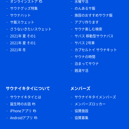
オンラインストア
水曜サ活
サウナグッズ特集
のんあるサ飯
サウナハット
施設のおすすめサウナ飯
サ飯スウェット
アプリ作ります
さうないきたいスウェット
サウナ楽しむ検索
2021年 夏 その1
サバス 移動型サウナバス
2021年 夏 その1
サバス 2号車
2021年 冬
カプセルトイ サウナキット
サウナの時間
泊まってサウナ
銭湯サ活
サウナイキタイについて
メンバーズ
サウナイキタイとは
サウナイキタイメンバーズ
誕生時のお話
メンバーズロッカー
iPhoneアプリ
協賛施設
Androidアプリ
協賛募集