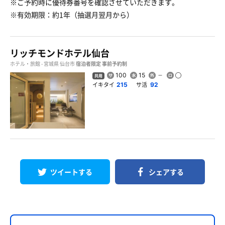
※ご予約時に優待券番号を確認させていただきます。
※有効期限：約1年（抽選月翌月から）
リッチモンドホテル仙台
ホテル・旅館 - 宮城県 仙台市
宿泊者限定
事前予約制
100
15
共用
イキタイ
サ活
215
92
ツイートする
シェアする