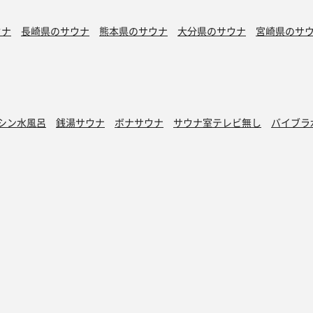
ウナ
長崎県のサウナ
熊本県のサウナ
大分県のサウナ
宮崎県のサ
シン水風呂
銭湯サウナ
ボナサウナ
サウナ室テレビ無し
バイブラ
が水風呂
プライベートサウナ
トントゥ
読みもの
トントゥ抽選会
マガジン