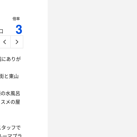
倍率
3
口
誠にありが
街と東山
類の水風呂
ススメの屋
スタッフで
ルーマプラ