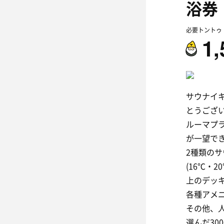
浴券
必要トントゥ
1,
サウナイ
とうござ
ルーマプ
が一望で
2種類のサ
(16℃・
上のデッ
各種アメ
その他、
選んだ3