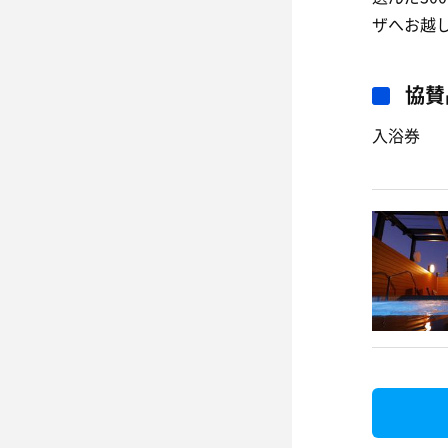
ザへお越
協賛
入浴券