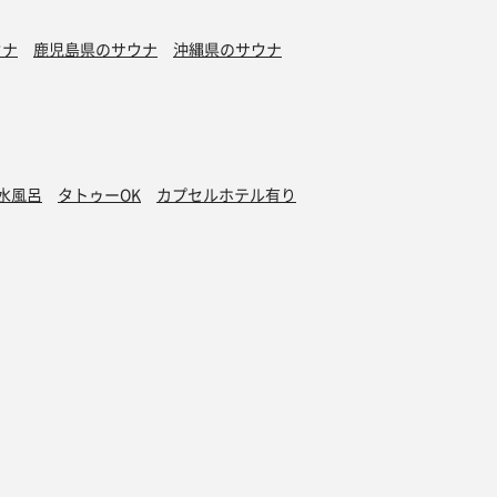
ウナ
鹿児島県のサウナ
沖縄県のサウナ
水風呂
タトゥーOK
カプセルホテル有り
グッズ
オンラインストア