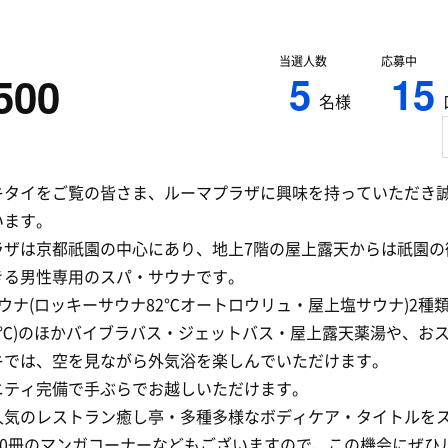
当選人数
応募中
5
15
500
名様
キタイをご覧の皆さま、ルーマプラザに興味を持っていただき
います。
ラザは京都祇園の中心にあり、地上7階の屋上露天からは祇園の
きる男性専用のスパ・サウナです。
ウナ(ロッキーサウナ82℃オートロウリュ・屋上塩サウナ)2種
20℃)のほかバイブラバス・ジェットバス・屋上露天薬湯や、お
キでは、空を見ながら外気浴を楽しんでいただけます。
ニティ完備で手ぶらでお越しいただけます。
人気のレストラン癒し亭・多種多様なボディケア・タイトルを
000冊のマンガコーナーなどもございますので、この機会にぜひ