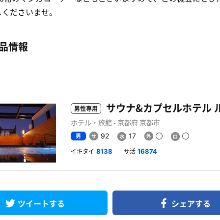
しくださいませ。
品情報
男性専用
ホテル・旅館 - 京都府 京都市
男
92
17
イキタイ
サ活
8138
16874
ツイートする
シェアする