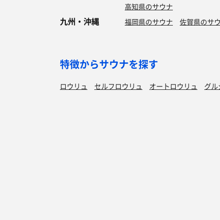
高知県のサウナ
九州・沖縄
福岡県のサウナ
佐賀県のサ
特徴からサウナを探す
ロウリュ
セルフロウリュ
オートロウリュ
グル
作業スペース有り
テントサウナ
サウナ小屋
湖
サウナを探す
サ活
サウナ検索
サ活一覧