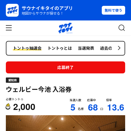
サウナイキタイのアプリ
無料で使う
地図からサウナが探せる！
トントゥ抽選会
トントゥとは
当選発表
過去の抽選会
応募終了
愛知県
ウェルビー今池
入浴券
必要トントゥ
当選人数
応募中
倍率
2,000
5
68
13.6
名様
口