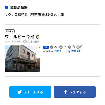
協賛品情報
サウナご招待券（有効期限は1~2ヶ月間）
男性専用
ウェルビー今池
カプセルホテル - 愛知県 名古屋市
90
17
男
イキタイ
サ活
6813
23274
ツイートする
シェアする