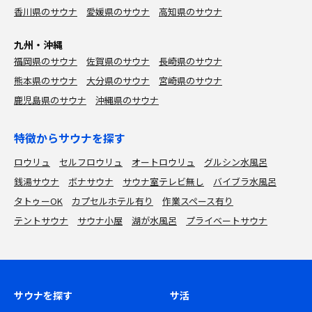
香川県のサウナ
愛媛県のサウナ
高知県のサウナ
九州・沖縄
福岡県のサウナ
佐賀県のサウナ
長崎県のサウナ
熊本県のサウナ
大分県のサウナ
宮崎県のサウナ
鹿児島県のサウナ
沖縄県のサウナ
特徴からサウナを探す
ロウリュ
セルフロウリュ
オートロウリュ
グルシン水風呂
銭湯サウナ
ボナサウナ
サウナ室テレビ無し
バイブラ水風呂
タトゥーOK
カプセルホテル有り
作業スペース有り
テントサウナ
サウナ小屋
湖が水風呂
プライベートサウナ
サウナを探す
サ活