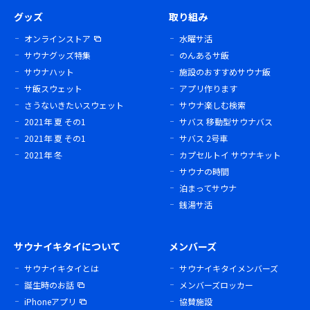
グッズ
取り組み
オンラインストア
水曜サ活
サウナグッズ特集
のんあるサ飯
サウナハット
施設のおすすめサウナ飯
サ飯スウェット
アプリ作ります
さうないきたいスウェット
サウナ楽しむ検索
2021年 夏 その1
サバス 移動型サウナバス
2021年 夏 その1
サバス 2号車
2021年 冬
カプセルトイ サウナキット
サウナの時間
泊まってサウナ
銭湯サ活
サウナイキタイについて
メンバーズ
サウナイキタイとは
サウナイキタイメンバーズ
誕生時のお話
メンバーズロッカー
iPhoneアプリ
協賛施設