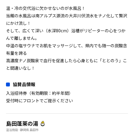
温・冷の交代浴に欠かせないのが水風呂！
当館の水風呂は南アルプス源流の大井川伏流水をナノ化して贅沢
にかけ流し！
そして、広くて深い（水深80cm）浴槽がリピーターの心をつか
んで離しません。
中温の塩サウナでお肌をマッサージして、県内でも随一の炭酸含
有量を誇る
高濃度ナノ炭酸泉で血行を促進したら心身ともに「ととのう」こ
と間違いなし！
協賛品情報
入浴招待券（有効期限：約半年間）
受付時にフロントでご提示ください
島田蓬莱の湯
温浴施設 - 静岡県 島田市