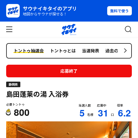
サウナイキタイのアプリ
無料で使う
地図からサウナが探せる！
トントゥ抽選会
トントゥとは
当選発表
過去の抽選会
応募終了
静岡県
島田蓬莱の湯
入浴券
必要トントゥ
当選人数
応募中
倍率
800
5
31
6.2
名様
口