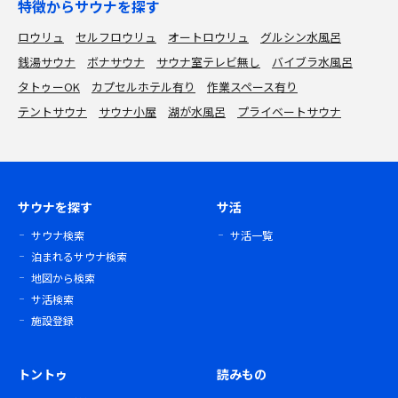
特徴からサウナを探す
ロウリュ
セルフロウリュ
オートロウリュ
グルシン水風呂
銭湯サウナ
ボナサウナ
サウナ室テレビ無し
バイブラ水風呂
タトゥーOK
カプセルホテル有り
作業スペース有り
テントサウナ
サウナ小屋
湖が水風呂
プライベートサウナ
サウナを探す
サ活
サウナ検索
サ活一覧
泊まれるサウナ検索
地図から検索
サ活検索
施設登録
トントゥ
読みもの