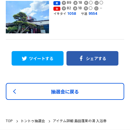
89
18
男
82
18
女
イキタイ
サ活
1058
9554
ツイートする
シェアする
抽選会に戻る
TOP
トントゥ抽選会
アイテム詳細 島田蓬莱の湯 入浴券