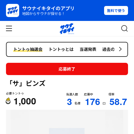
サウナイキタイのアプリ
無料で使う
地図からサウナが探せる！
トントゥ抽選会
トントゥとは
当選発表
過去の抽選会
応募終了
「サ」ピンズ
必要トントゥ
当選人数
応募中
倍率
1,000
3
176
58.7
名様
口