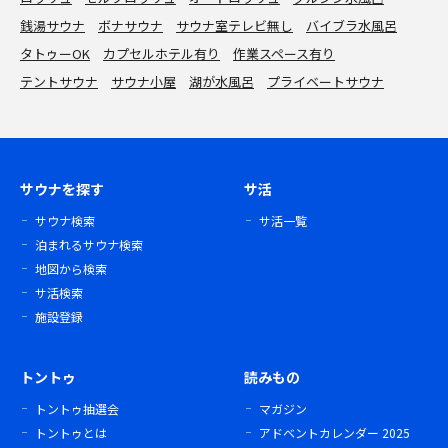
銭湯サウナ
ボナサウナ
サウナ室テレビ無し
バイブラ水風呂
タトゥーOK
カプセルホテル有り
作業スペース有り
テントサウナ
サウナ小屋
湖が水風呂
プライベートサウナ
サウナを探す
サ活
サウナ検索
サ活一覧
泊まれるサウナ検索
地図から検索
サ活検索
施設登録
トントゥ
読みもの
トントゥ抽選会
マガジン
トントゥとは
アドベントカレンダー 2025