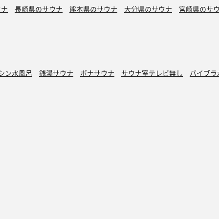
ウナ
長崎県のサウナ
熊本県のサウナ
大分県のサウナ
宮崎県のサ
シン水風呂
銭湯サウナ
ボナサウナ
サウナ室テレビ無し
バイブラ
が水風呂
プライベートサウナ
トントゥ
読みもの
トントゥ抽選会
マガジン
トントゥとは
アドベントカレン