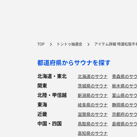
TOP
トントゥ抽選会
アイテム詳細 特選松阪牛
都道府県からサウナを探す
北海道・東北
北海道のサウナ
青森県のサ
関東
茨城県のサウナ
栃木県のサ
北陸・甲信越
新潟県のサウナ
富山県のサ
東海
岐阜県のサウナ
静岡県のサ
近畿
滋賀県のサウナ
京都府のサ
中国・四国
鳥取県のサウナ
島根県のサ
高知県のサウナ