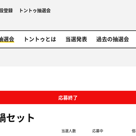
設登録
トントゥ抽選会
抽選会
トントゥとは
当選発表
過去の抽選会
応募終了
鍋セット
当選人数
応募中
倍