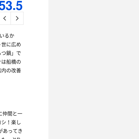
53.5
いるか
ト世に広め
もつ鍋」で
ナは船橋の
店内の改善
に仲間と一
ヨシ！楽し
があってき