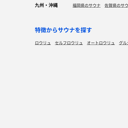
九州・沖縄
福岡県のサウナ
佐賀県のサ
特徴からサウナを探す
ロウリュ
セルフロウリュ
オートロウリュ
グル
作業スペース有り
テントサウナ
サウナ小屋
湖
サウナを探す
サ活
サウナ検索
サ活一覧
泊まれるサウナ検索