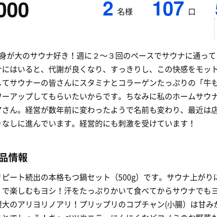
2
107
000
名様
口
)自身が大のサウナ好き！週に２〜３回のペースでサウナに通って
ナにはいると、代謝が良くなり、すっきりし、この快感をモッ
してサウナーの皆さんにスタミナとコラーゲンたっぷりの「牛
ワーアップしてもらいたいからです。ちなみに私のホームサウ
アさん。経営が数年前に変わったようで名前も変わり、最近は
りなしに進んでいます。経営的にも刺激を受けています！
品情報
リピート続出の本格もつ鍋セット（500g）です。サウナ上がり
くで楽しむもヨシ！汗をたっぷりかいて食べてからサウナでも
限大のアリヨリノアリ！プリップリのコプチャン(小腸）は甘み