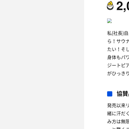
2,
私(社長
ら！サウ
たい！そ
身体もパ
ジートピ
がひっき
協賛
発売以来
緒に汗だ
み方は無