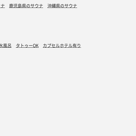
ウナ
鹿児島県のサウナ
沖縄県のサウナ
水風呂
タトゥーOK
カプセルホテル有り
グッズ
オンラインストア
ダー 2025
サウナグッズ特集