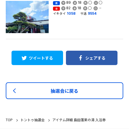
89
18
男
82
18
女
イキタイ
サ活
1058
9554
ツイートする
シェアする
抽選会に戻る
TOP
トントゥ抽選会
アイテム詳細 島田蓬莱の湯 入浴券