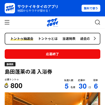
サウナイキタイのアプリ
無料で使う
地図からサウナが探せる！
トントゥ抽選会
トントゥとは
当選発表
過去の抽選会
応募終了
静岡県
島田蓬莱の湯
入浴券
必要トントゥ
当選人数
応募中
倍率
800
5
30
6
名様
口