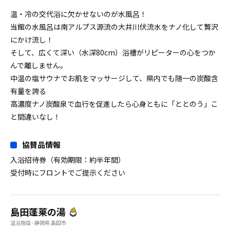
温・冷の交代浴に欠かせないのが水風呂！
当館の水風呂は南アルプス源流の大井川伏流水をナノ化して贅沢
にかけ流し！
そして、広くて深い（水深80cm）浴槽がリピーターの心をつか
んで離しません。
中温の塩サウナでお肌をマッサージして、県内でも随一の炭酸含
有量を誇る
高濃度ナノ炭酸泉で血行を促進したら心身ともに「ととのう」こ
と間違いなし！
協賛品情報
入浴招待券（有効期限：約半年間）
受付時にフロントでご提示ください
島田蓬莱の湯
温浴施設 - 静岡県 島田市