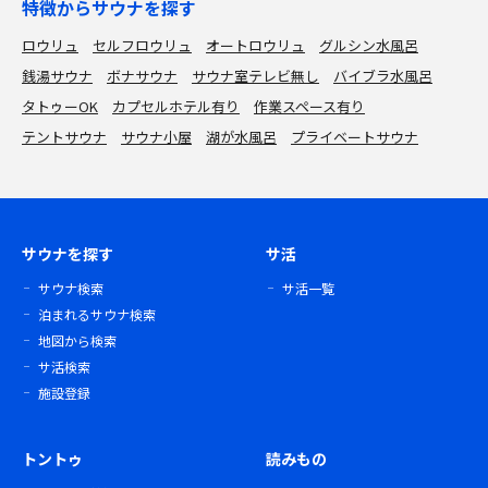
特徴からサウナを探す
ロウリュ
セルフロウリュ
オートロウリュ
グルシン水風呂
銭湯サウナ
ボナサウナ
サウナ室テレビ無し
バイブラ水風呂
タトゥーOK
カプセルホテル有り
作業スペース有り
テントサウナ
サウナ小屋
湖が水風呂
プライベートサウナ
サウナを探す
サ活
サウナ検索
サ活一覧
泊まれるサウナ検索
地図から検索
サ活検索
施設登録
トントゥ
読みもの