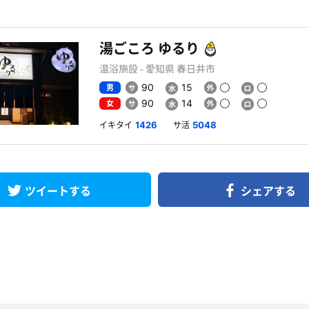
湯ごころ ゆるり
温浴施設 - 愛知県 春日井市
男
90
15
女
90
14
イキタイ
サ活
1426
5048
ツイートする
シェアする