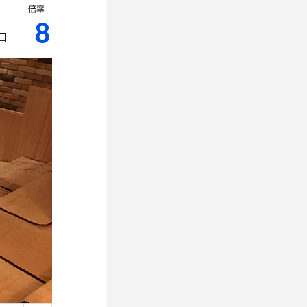
倍率
8
口