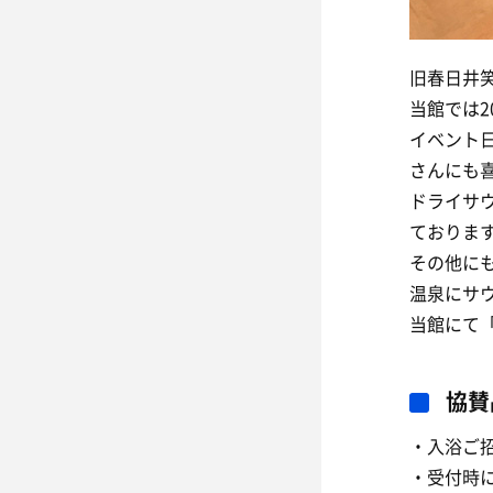
旧春日井
当館では2
イベント日
さんにも
ドライサ
ておりま
その他に
温泉にサ
当館にて
協賛
・入浴ご
・受付時