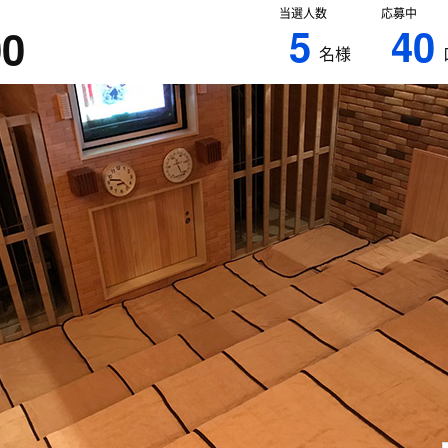
当選人数
応募中
5
40
00
名様