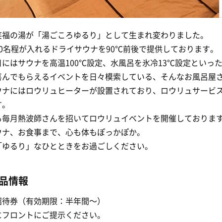
笑福の湯が「湯ごころゆるり」として生まれ変わりました。
0名程が入れるドライサウナを90℃前後で提供しております。
にはサウナを高温100℃設定、水風呂を氷冷13℃設定といっ
喜んでもらえるイベントを日々模索している、そんなお風呂屋
ウナにはロウリュヒーターが設置されており、ロウリュサービ
す。
も毎月熱波師さんを招いてロウリュイベントを開催しておりま
ウナ、お食事まで、心も体もぽっかぽか。
「ゆるり」なひとときをお過ごしください。
品情報
招待券（有効期限：半年間〜）
にフロントにご提示ください。