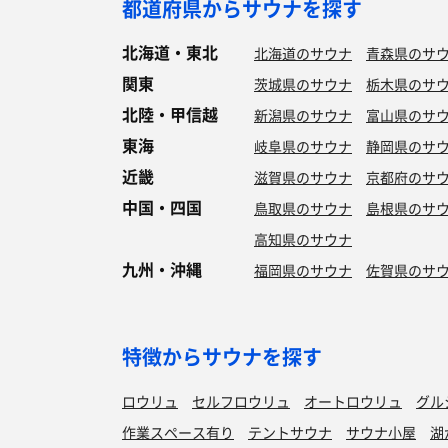
都道府県からサウナを探す
北海道・東北
北海道のサウナ
青森県のサ
関東
茨城県のサウナ
栃木県のサ
北陸・甲信越
新潟県のサウナ
富山県のサ
東海
岐阜県のサウナ
静岡県のサ
近畿
滋賀県のサウナ
京都府のサ
中国・四国
鳥取県のサウナ
島根県のサ
高知県のサウナ
九州・沖縄
福岡県のサウナ
佐賀県のサ
特徴からサウナを探す
ロウリュ
セルフロウリュ
オートロウリュ
グル
作業スペース有り
テントサウナ
サウナ小屋
湖