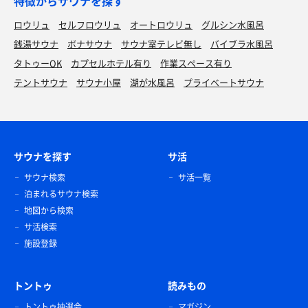
特徴からサウナを探す
ロウリュ
セルフロウリュ
オートロウリュ
グルシン水風呂
銭湯サウナ
ボナサウナ
サウナ室テレビ無し
バイブラ水風呂
タトゥーOK
カプセルホテル有り
作業スペース有り
テントサウナ
サウナ小屋
湖が水風呂
プライベートサウナ
サウナを探す
サ活
サウナ検索
サ活一覧
泊まれるサウナ検索
地図から検索
サ活検索
施設登録
トントゥ
読みもの
トントゥ抽選会
マガジン