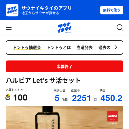
サウナイキタイのアプリ
無料で使う
地図からサウナが探せる！
トントゥ抽選会
トントゥとは
当選発表
過去の抽選会
応募終了
ハルビア Let’s サ活セット
必要トントゥ
当選人数
応募中
倍率
100
5
2251
450.2
名様
口