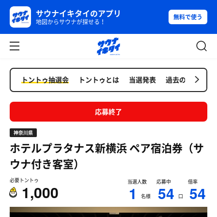
サウナイキタイのアプリ
無料で使う
地図からサウナが探せる！
トントゥ抽選会
トントゥとは
当選発表
過去の抽選会
応募終了
神奈川県
ホテルプラタナス新横浜
ペア宿泊券（サ
ウナ付き客室）
必要トントゥ
当選人数
応募中
倍率
1,000
1
54
54
名様
口