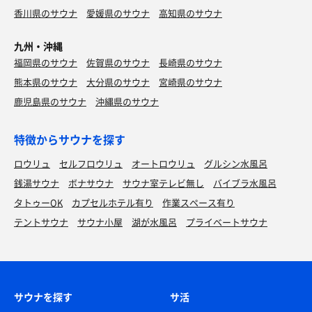
香川県のサウナ
愛媛県のサウナ
高知県のサウナ
九州・沖縄
福岡県のサウナ
佐賀県のサウナ
長崎県のサウナ
熊本県のサウナ
大分県のサウナ
宮崎県のサウナ
鹿児島県のサウナ
沖縄県のサウナ
特徴からサウナを探す
ロウリュ
セルフロウリュ
オートロウリュ
グルシン水風呂
銭湯サウナ
ボナサウナ
サウナ室テレビ無し
バイブラ水風呂
タトゥーOK
カプセルホテル有り
作業スペース有り
テントサウナ
サウナ小屋
湖が水風呂
プライベートサウナ
サウナを探す
サ活