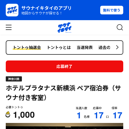
サウナイキタイのアプリ
無料で使う
地図からサウナが探せる！
トントゥ抽選会
トントゥとは
当選発表
過去の抽選会
応募終了
神奈川県
ホテルプラタナス新横浜
ペア宿泊券（サ
ウナ付き客室）
必要トントゥ
当選人数
応募中
倍率
1,000
1
17
17
名様
口