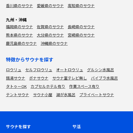
香川県のサウナ
愛媛県のサウナ
高知県のサウナ
九州・沖縄
福岡県のサウナ
佐賀県のサウナ
長崎県のサウナ
熊本県のサウナ
大分県のサウナ
宮崎県のサウナ
鹿児島県のサウナ
沖縄県のサウナ
特徴からサウナを探す
ロウリュ
セルフロウリュ
オートロウリュ
グルシン水風呂
銭湯サウナ
ボナサウナ
サウナ室テレビ無し
バイブラ水風呂
タトゥーOK
カプセルホテル有り
作業スペース有り
テントサウナ
サウナ小屋
湖が水風呂
プライベートサウナ
サウナを探す
サ活