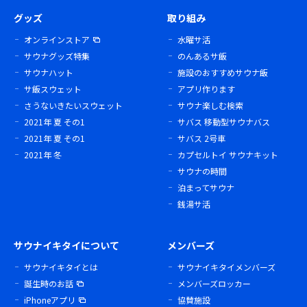
グッズ
取り組み
オンラインストア
水曜サ活
サウナグッズ特集
のんあるサ飯
サウナハット
施設のおすすめサウナ飯
サ飯スウェット
アプリ作ります
さうないきたいスウェット
サウナ楽しむ検索
2021年 夏 その1
サバス 移動型サウナバス
2021年 夏 その1
サバス 2号車
2021年 冬
カプセルトイ サウナキット
サウナの時間
泊まってサウナ
銭湯サ活
サウナイキタイについて
メンバーズ
サウナイキタイとは
サウナイキタイメンバーズ
誕生時のお話
メンバーズロッカー
iPhoneアプリ
協賛施設