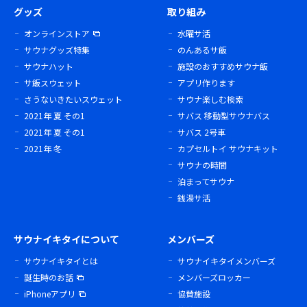
グッズ
取り組み
オンラインストア
水曜サ活
サウナグッズ特集
のんあるサ飯
サウナハット
施設のおすすめサウナ飯
サ飯スウェット
アプリ作ります
さうないきたいスウェット
サウナ楽しむ検索
2021年 夏 その1
サバス 移動型サウナバス
2021年 夏 その1
サバス 2号車
2021年 冬
カプセルトイ サウナキット
サウナの時間
泊まってサウナ
銭湯サ活
サウナイキタイについて
メンバーズ
サウナイキタイとは
サウナイキタイメンバーズ
誕生時のお話
メンバーズロッカー
iPhoneアプリ
協賛施設