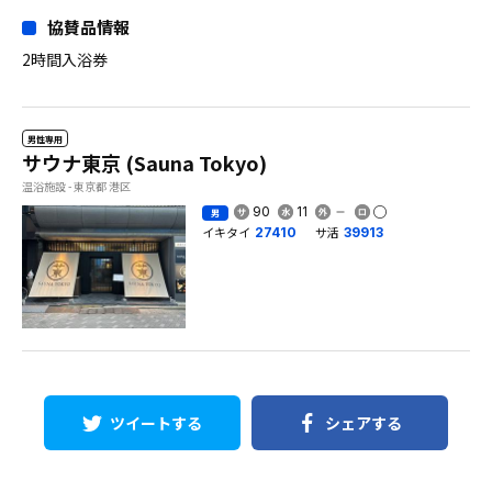
協賛品情報
2時間入浴券
男性専用
サウナ東京 (Sauna Tokyo)
温浴施設 - 東京都 港区
90
11
男
イキタイ
サ活
27410
39913
ツイートする
シェアする