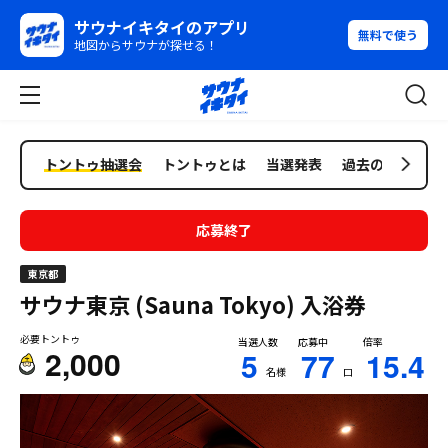
サウナイキタイのアプリ
無料で使う
地図からサウナが探せる！
トントゥ抽選会
トントゥとは
当選発表
過去の抽選会
応募終了
東京都
サウナ東京 (Sauna Tokyo)
入浴券
必要トントゥ
当選人数
応募中
倍率
2,000
5
77
15.4
名様
口