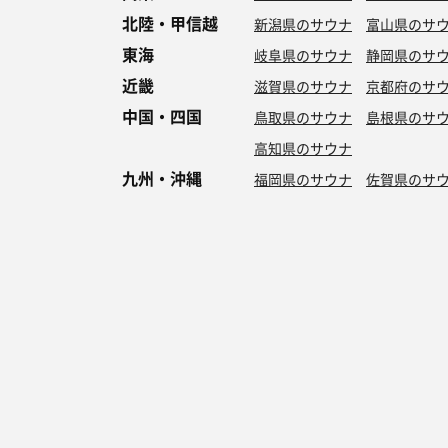
北陸・甲信越
新潟県のサウナ
富山県のサ
東海
岐阜県のサウナ
静岡県のサ
近畿
滋賀県のサウナ
京都府のサ
中国・四国
鳥取県のサウナ
島根県のサ
高知県のサウナ
九州・沖縄
福岡県のサウナ
佐賀県のサ
特徴からサウナを探す
ロウリュ
セルフロウリュ
オートロウリュ
グル
作業スペース有り
テントサウナ
サウナ小屋
湖