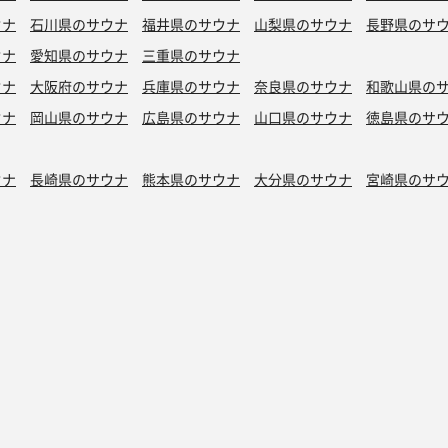
ウナ
石川県のサウナ
福井県のサウナ
山梨県のサウナ
長野県のサ
ウナ
愛知県のサウナ
三重県のサウナ
ウナ
大阪府のサウナ
兵庫県のサウナ
奈良県のサウナ
和歌山県の
ウナ
岡山県のサウナ
広島県のサウナ
山口県のサウナ
徳島県のサ
ウナ
長崎県のサウナ
熊本県のサウナ
大分県のサウナ
宮崎県のサ
シン水風呂
銭湯サウナ
ボナサウナ
サウナ室テレビ無し
バイブラ
が水風呂
プライベートサウナ