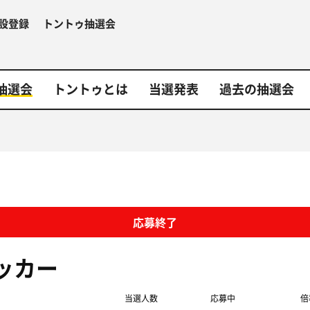
設登録
トントゥ抽選会
抽選会
トントゥとは
当選発表
過去の抽選会
応募終了
ッカー
当選人数
応募中
倍