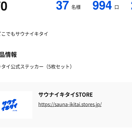
37
994
70
名様
口
どこでもサウナイキタイ
品情報
キタイ公式ステッカー（5枚セット）
サウナイキタイSTORE
https://sauna-ikitai.stores.jp/