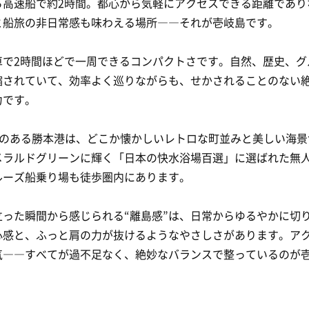
ら高速船で約2時間。都心から気軽にアクセスできる距離であり
と船旅の非日常感も味わえる場所――それが壱岐島です。
車で2時間ほどで一周できるコンパクトさです。自然、歴史、グ
縮されていて、効率よく巡りながらも、せかされることのない
力です。
壱岐のある勝本港は、どこか懐かしいレトロな町並みと美しい海
メラルドグリーンに輝く「日本の快水浴場百選」に選ばれた無
ルーズ船乗り場も徒歩圏内にあります。
立った瞬間から感じられる“離島感”は、日常からゆるやかに切
心感と、ふっと肩の力が抜けるようなやさしさがあります。ア
気――すべてが過不足なく、絶妙なバランスで整っているのが