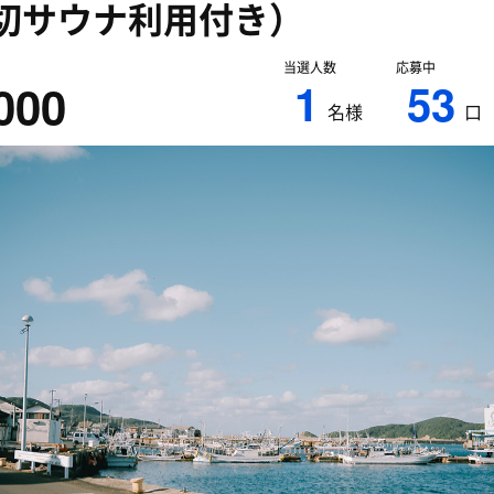
切サウナ利用付き）
当選人数
応募中
1
53
000
名様
口