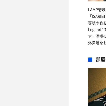
LAMP
「ISARI
壱岐の竹を
Legen
す。酒樽
外気浴を
部屋