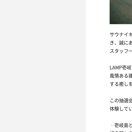
サウナイ
き、誠に
スタッフ
LAMP壱
風情ある
する癒し
この抽選
体験して
‐壱岐島