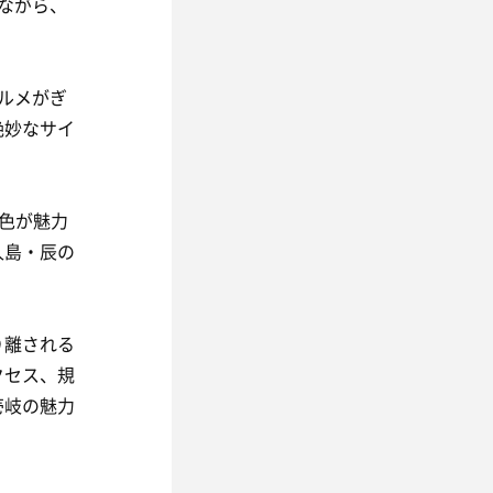
ながら、
ルメがぎ
絶妙なサイ
景色が魅力
人島・辰の
り離される
クセス、規
壱岐の魅力