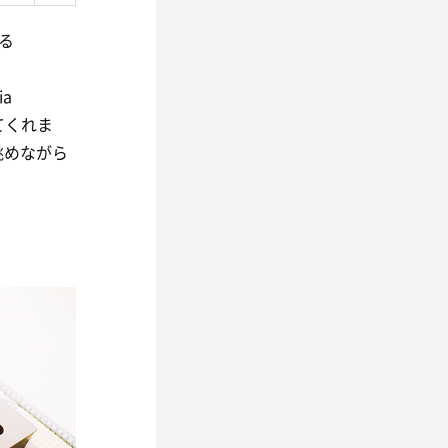
る
a
てくれま
眺めながら