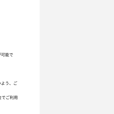
。
、
約が可能で
いよう、ご
金でご利用