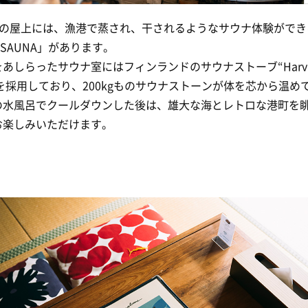
壱岐の屋上には、漁港で蒸され、干されるようなサウナ体験ができ
BI SAUNA」があります。
あしらったサウナ室にはフィンランドのサウナストーブ“Harvi
d” を採用しており、200kgものサウナストーンが体を芯から温め
の水風呂でクールダウンした後は、雄大な海とレトロな港町を
お楽しみいただけます。