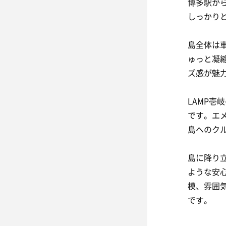
博多駅か
しっかり
島全体は
ゅっと凝
ズ感が魅
LAMP
です。エ
島へのク
島に降り
ような安
模、雰囲
です。