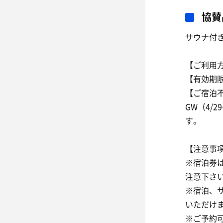
協賛
サウナ付
【ご利用
【有効期
【ご宿泊不
GW（4/
す。
【注意事
※宿泊券
注意下さ
※宿泊、
いただけ
※ご予約