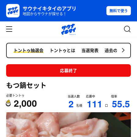
サウナイキタイのアプリ
無料で使う
地図からサウナが探せる！
トントゥ抽選会
トントゥとは
当選発表
過去の抽選会
応募終了
もつ鍋セット
必要トントゥ
当選人数
応募中
倍率
2,000
2
111
55.5
名様
口