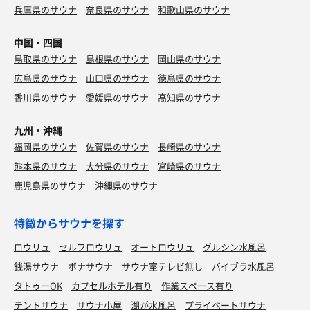
兵庫県のサウナ
奈良県のサウナ
和歌山県のサウナ
中国・四国
鳥取県のサウナ
島根県のサウナ
岡山県のサウナ
広島県のサウナ
山口県のサウナ
徳島県のサウナ
香川県のサウナ
愛媛県のサウナ
高知県のサウナ
九州・沖縄
福岡県のサウナ
佐賀県のサウナ
長崎県のサウナ
熊本県のサウナ
大分県のサウナ
宮崎県のサウナ
鹿児島県のサウナ
沖縄県のサウナ
特徴からサウナを探す
ロウリュ
セルフロウリュ
オートロウリュ
グルシン水風呂
銭湯サウナ
ボナサウナ
サウナ室テレビ無し
バイブラ水風呂
タトゥーOK
カプセルホテル有り
作業スペース有り
テントサウナ
サウナ小屋
湖が水風呂
プライベートサウナ