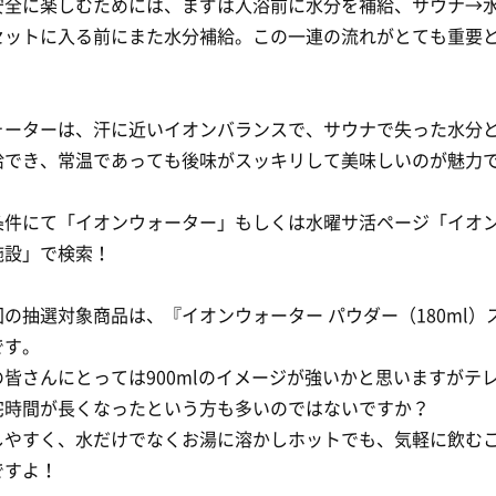
安全に楽しむためには、まずは入浴前に水分を補給、サウナ→
セットに入る前にまた水分補給。この一連の流れがとても重要
ォーターは、汗に近いイオンバランスで、サウナで失った水分
給でき、常温であっても後味がスッキリして美味しいのが魅力
条件にて「イオンウォーター」もしくは水曜サ活ページ「イオ
施設」で検索！
の抽選対象商品は、『イオンウォーター パウダー（180ml）
です。
皆さんにとっては900mlのイメージが強いかと思いますがテ
宅時間が長くなったという方も多いのではないですか？
しやすく、水だけでなくお湯に溶かしホットでも、気軽に飲む
ですよ！