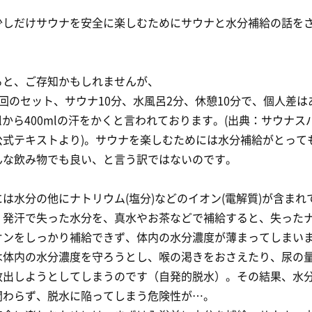
少しだけサウナを安全に楽しむためにサウナと水分補給の話を
ると、ご存知かもしれませんが、
回のセット、サウナ10分、水風呂2分、休憩10分で、個人差は
mlから400mlの汗をかくと言われております。(出典：サウナ
公式テキストより)。サウナを楽しむためには水分補給がとって
んな飲み物でも良い、と言う訳ではないのです。
は水分の他にナトリウム(塩分)などのイオン(電解質)が含まれ
、発汗で失った水分を、真水やお茶などで補給すると、失った
オンをしっかり補給できず、体内の水分濃度が薄まってしまい
は体内の水分濃度を守ろうとし、喉の渇きをおさえたり、尿の
放出しようとしてしまうのです（自発的脱水）。その結果、水
関わらず、脱水に陥ってしまう危険性が…。