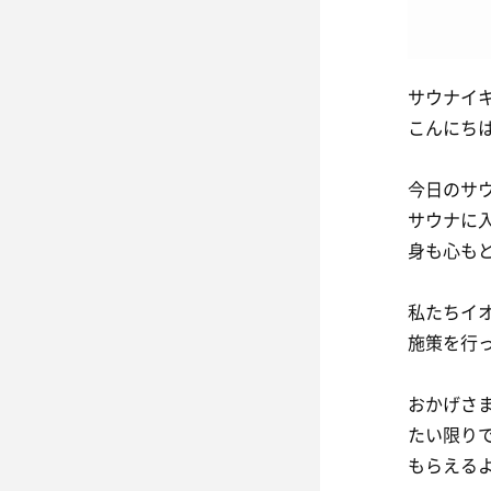
サウナイ
こんにち
今日のサ
サウナに
身も心も
私たちイ
施策を行
おかげさ
たい限り
もらえる