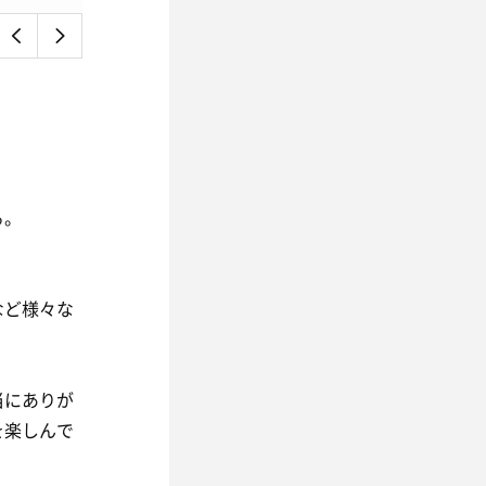
る。
など様々な
当にありが
を楽しんで