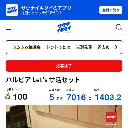
サウナイキタイのアプリ
無料で使う
地図からサウナが探せる！
トントゥ抽選会
トントゥとは
当選発表
過去の抽選会
応募終了
ハルビア Let’s サ活セット
必要トントゥ
当選人数
応募中
倍率
100
5
7016
1403.2
名様
口