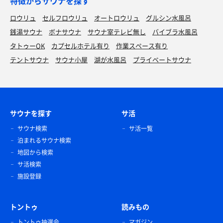
特徴からサウナを探す
ロウリュ
セルフロウリュ
オートロウリュ
グルシン水風呂
銭湯サウナ
ボナサウナ
サウナ室テレビ無し
バイブラ水風呂
タトゥーOK
カプセルホテル有り
作業スペース有り
テントサウナ
サウナ小屋
湖が水風呂
プライベートサウナ
サウナを探す
サ活
サウナ検索
サ活一覧
泊まれるサウナ検索
地図から検索
サ活検索
施設登録
トントゥ
読みもの
トントゥ抽選会
マガジン