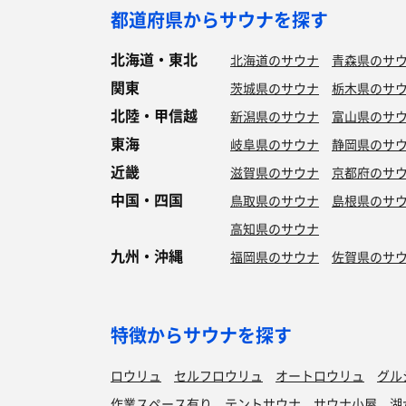
都道府県からサウナを探す
北海道・東北
北海道のサウナ
青森県のサ
関東
茨城県のサウナ
栃木県のサ
北陸・甲信越
新潟県のサウナ
富山県のサ
東海
岐阜県のサウナ
静岡県のサ
近畿
滋賀県のサウナ
京都府のサ
中国・四国
鳥取県のサウナ
島根県のサ
高知県のサウナ
九州・沖縄
福岡県のサウナ
佐賀県のサ
特徴からサウナを探す
ロウリュ
セルフロウリュ
オートロウリュ
グル
作業スペース有り
テントサウナ
サウナ小屋
湖