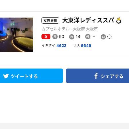
大東洋レディススパ
女性専用
カプセルホテル - 大阪府 大阪市
女
90
14
イキタイ
サ活
4622
6649
ツイートする
シェアする