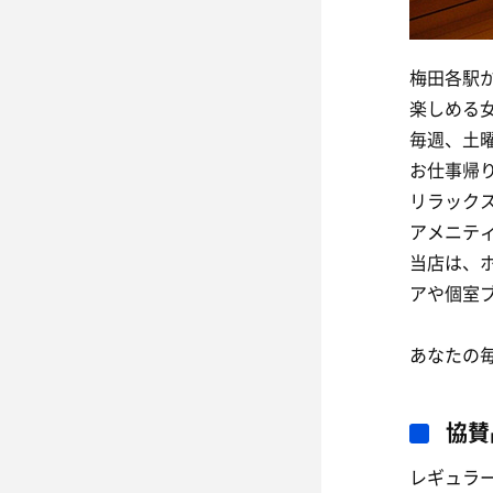
梅田各駅
楽しめる
毎週、土
お仕事帰
リラック
アメニテ
当店は、
アや個室
あなたの
協賛
レギュラー