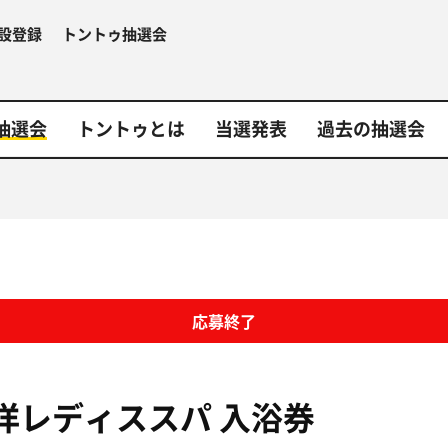
設登録
トントゥ抽選会
抽選会
トントゥとは
当選発表
過去の抽選会
応募終了
洋レディススパ
入浴券