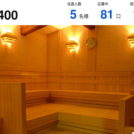
当選人数
応募中
倍
5
81
400
名様
口