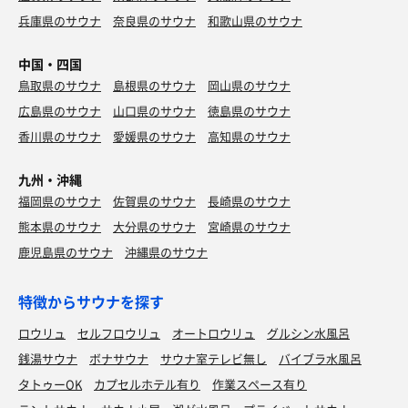
兵庫県のサウナ
奈良県のサウナ
和歌山県のサウナ
中国・四国
鳥取県のサウナ
島根県のサウナ
岡山県のサウナ
広島県のサウナ
山口県のサウナ
徳島県のサウナ
香川県のサウナ
愛媛県のサウナ
高知県のサウナ
九州・沖縄
福岡県のサウナ
佐賀県のサウナ
長崎県のサウナ
熊本県のサウナ
大分県のサウナ
宮崎県のサウナ
鹿児島県のサウナ
沖縄県のサウナ
特徴からサウナを探す
ロウリュ
セルフロウリュ
オートロウリュ
グルシン水風呂
銭湯サウナ
ボナサウナ
サウナ室テレビ無し
バイブラ水風呂
タトゥーOK
カプセルホテル有り
作業スペース有り