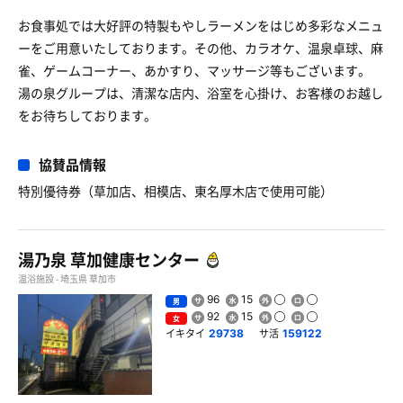
お食事処では大好評の特製もやしラーメンをはじめ多彩なメニュ
ーをご用意いたしております。その他、カラオケ、温泉卓球、麻
雀、ゲームコーナー、あかすり、マッサージ等もございます。
湯の泉グループは、清潔な店内、浴室を心掛け、お客様のお越し
をお待ちしております。
協賛品情報
特別優待券（草加店、相模店、東名厚木店で使用可能）
湯乃泉 草加健康センター
温浴施設 - 埼玉県 草加市
96
15
男
92
15
女
イキタイ
サ活
29738
159122