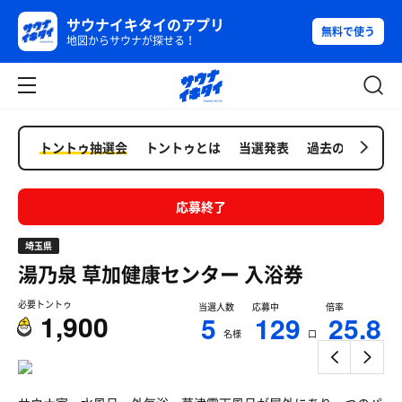
サウナイキタイのアプリ
無料で使う
地図からサウナが探せる！
トントゥ抽選会
トントゥとは
当選発表
過去の抽選会
応募終了
埼玉県
湯乃泉 草加健康センター
入浴券
必要トントゥ
当選人数
応募中
倍率
1,900
5
129
25.8
名様
口