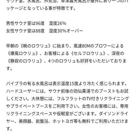
サウナ室、水風呂、外気浴、草津露天風呂が屋外にあり一つのパ
ッケージとなっている事が特徴です。
男性サウナ室は96度 湿度26％
女性サウナ室は88度 湿度30％オーバー
早朝の《暁のロウリュ》に始まり、風速80Mのブロワーによる
《爆風ロウリュ》、お客様による《セルフロウリュ》、深夜の
《静寂のロウリュ》、4つのロウリュも好評をいただいておりま
す。
バイブラの有る水風呂は表示温度15度より冷たく感じられます。
ハードユーザーには、サウナ前後の効仙薬湯でのブーストもお試
しください。大休憩には、フルフラットのTV付きリクライニング
やプライベートブースをご利用下さい。女性のお客様には、専用
リクライニングスペースや仮眠室がございます。ダイソンドライ
ヤー、美顔器、岩盤浴、ホットヨガ等も無料でご利用いただけま
す。