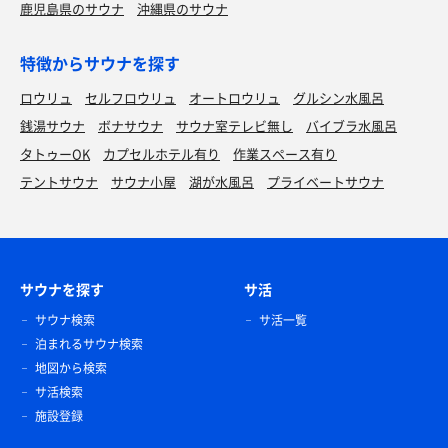
鹿児島県のサウナ
沖縄県のサウナ
特徴からサウナを探す
ロウリュ
セルフロウリュ
オートロウリュ
グルシン水風呂
銭湯サウナ
ボナサウナ
サウナ室テレビ無し
バイブラ水風呂
タトゥーOK
カプセルホテル有り
作業スペース有り
テントサウナ
サウナ小屋
湖が水風呂
プライベートサウナ
サウナを探す
サ活
サウナ検索
サ活一覧
泊まれるサウナ検索
地図から検索
サ活検索
施設登録