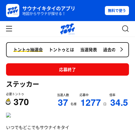
サウナイキタイのアプリ
無料で使う
地図からサウナが探せる！
トントゥ抽選会
トントゥとは
当選発表
過去の抽選会
応募終了
ステッカー
必要トントゥ
当選人数
応募中
倍率
370
37
1277
34.5
名様
口
いつでもどこでもサウナイキタイ