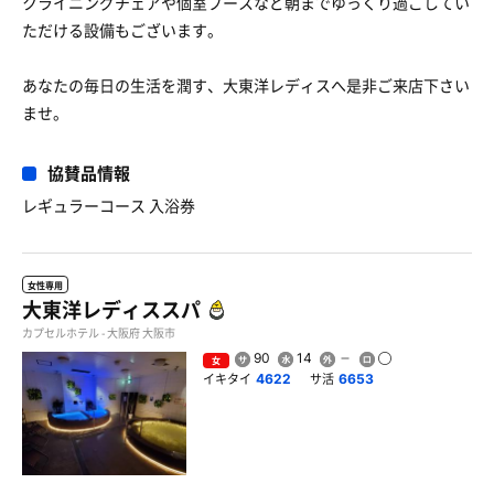
クライニングチェアや個室ブースなど朝までゆっくり過ごしてい
ただける設備もございます。
あなたの毎日の生活を潤す、大東洋レディスへ是非ご来店下さい
ませ。
協賛品情報
レギュラーコース 入浴券
女性専用
大東洋レディススパ
カプセルホテル - 大阪府 大阪市
90
14
女
イキタイ
サ活
4622
6653