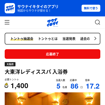
サウナイキタイのアプリ
無料で使う
地図からサウナが探せる！
トントゥ抽選会
トントゥとは
当選発表
過去の抽選会
応募終了
大阪府
大東洋レディススパ
入浴券
必要トントゥ
当選人数
応募中
倍率
1,400
5
86
17.2
名様
口