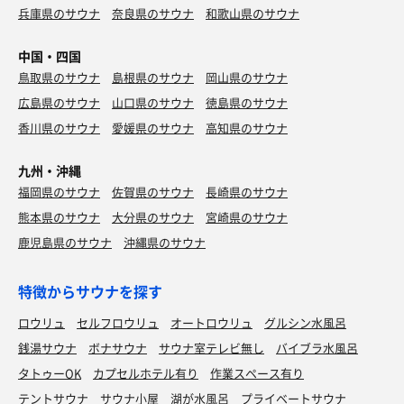
兵庫県のサウナ
奈良県のサウナ
和歌山県のサウナ
中国・四国
鳥取県のサウナ
島根県のサウナ
岡山県のサウナ
広島県のサウナ
山口県のサウナ
徳島県のサウナ
香川県のサウナ
愛媛県のサウナ
高知県のサウナ
九州・沖縄
福岡県のサウナ
佐賀県のサウナ
長崎県のサウナ
熊本県のサウナ
大分県のサウナ
宮崎県のサウナ
鹿児島県のサウナ
沖縄県のサウナ
特徴からサウナを探す
ロウリュ
セルフロウリュ
オートロウリュ
グルシン水風呂
銭湯サウナ
ボナサウナ
サウナ室テレビ無し
バイブラ水風呂
タトゥーOK
カプセルホテル有り
作業スペース有り
テントサウナ
サウナ小屋
湖が水風呂
プライベートサウナ