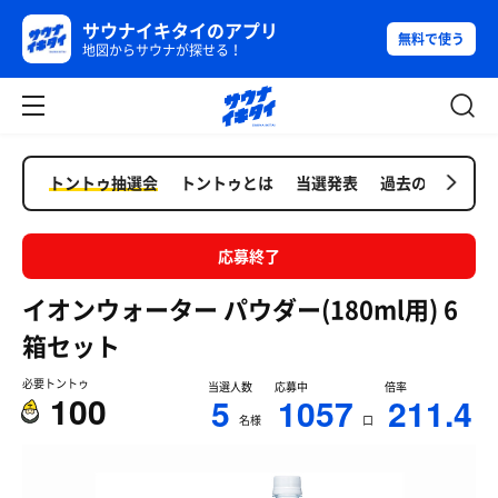
サウナイキタイのアプリ
無料で使う
地図からサウナが探せる！
トントゥ抽選会
トントゥとは
当選発表
過去の抽選会
応募終了
イオンウォーター パウダー(180ml用) 6
箱セット
必要トントゥ
当選人数
応募中
倍率
100
5
1057
211.4
名様
口