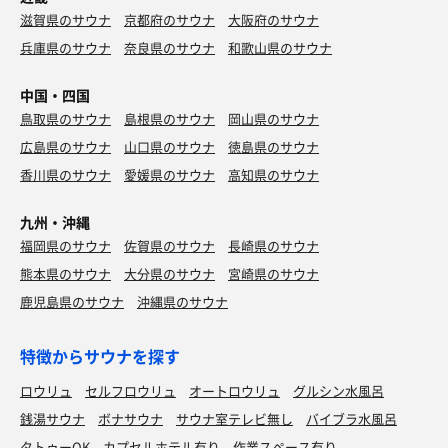
滋賀県のサウナ
京都府のサウナ
大阪府のサウナ
兵庫県のサウナ
奈良県のサウナ
和歌山県のサウナ
中国・四国
鳥取県のサウナ
島根県のサウナ
岡山県のサウナ
広島県のサウナ
山口県のサウナ
徳島県のサウナ
香川県のサウナ
愛媛県のサウナ
高知県のサウナ
九州・沖縄
福岡県のサウナ
佐賀県のサウナ
長崎県のサウナ
熊本県のサウナ
大分県のサウナ
宮崎県のサウナ
鹿児島県のサウナ
沖縄県のサウナ
特徴からサウナを探す
ロウリュ
セルフロウリュ
オートロウリュ
グルシン水風呂
銭湯サウナ
ボナサウナ
サウナ室テレビ無し
バイブラ水風呂
タトゥーOK
カプセルホテル有り
作業スペース有り