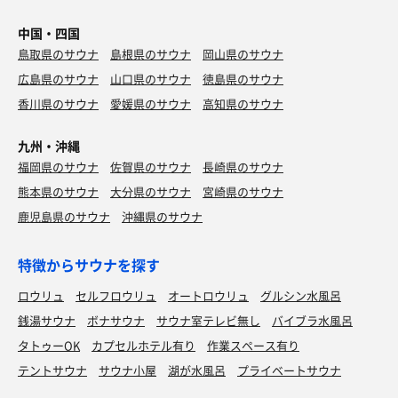
中国・四国
鳥取県のサウナ
島根県のサウナ
岡山県のサウナ
広島県のサウナ
山口県のサウナ
徳島県のサウナ
香川県のサウナ
愛媛県のサウナ
高知県のサウナ
九州・沖縄
福岡県のサウナ
佐賀県のサウナ
長崎県のサウナ
熊本県のサウナ
大分県のサウナ
宮崎県のサウナ
鹿児島県のサウナ
沖縄県のサウナ
特徴からサウナを探す
ロウリュ
セルフロウリュ
オートロウリュ
グルシン水風呂
銭湯サウナ
ボナサウナ
サウナ室テレビ無し
バイブラ水風呂
タトゥーOK
カプセルホテル有り
作業スペース有り
テントサウナ
サウナ小屋
湖が水風呂
プライベートサウナ