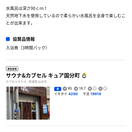
水風呂は深さ90ｃｍ！
天然地下水を使用しているので柔らかい水風呂を全身で楽しむこ
とが出来ます。
協賛品情報
入浴券（3時間パック）
男性専用
サウナ&カプセル キュア国分町
カプセルホテル - 宮城県 仙台市
95
16.7
男
イキタイ
サ活
4290
19919