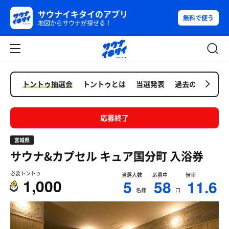
サウナイキタイのアプリ
無料で使う
地図からサウナが探せる！
トントゥ抽選会
トントゥとは
当選発表
過去の抽選会
応募終了
宮城県
サウナ&カプセル キュア国分町
入浴券
必要トントゥ
当選人数
応募中
倍率
1,000
5
58
11.6
名様
口