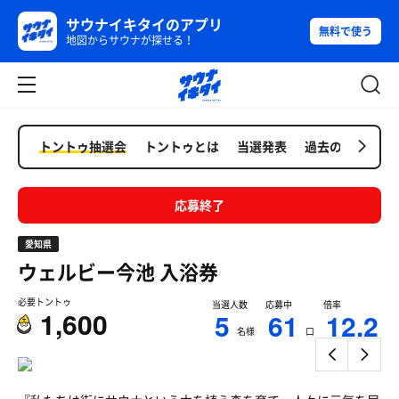
サウナイキタイのアプリ
無料で使う
地図からサウナが探せる！
トントゥ抽選会
トントゥとは
当選発表
過去の抽選会
応募終了
愛知県
ウェルビー今池
入浴券
必要トントゥ
当選人数
応募中
倍率
1,600
5
61
12.2
名様
口