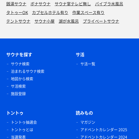
銭湯サウナ
ボナサウナ
サウナ室テレビ無し
バイブラ水風呂
タトゥーOK
カプセルホテル有り
作業スペース有り
テントサウナ
サウナ小屋
湖が水風呂
プライベートサウナ
サウナを探す
サ活
サウナ検索
サ活一覧
泊まれるサウナ検索
地図から検索
サ活検索
施設登録
トントゥ
読みもの
トントゥ抽選会
マガジン
トントゥとは
アドベントカレンダー 2025
当選発表
アドベントカレンダー 2024