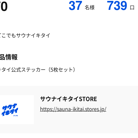
37
739
70
名様
口
どこでもサウナイキタイ
品情報
キタイ公式ステッカー（5枚セット）
サウナイキタイSTORE
https://sauna-ikitai.stores.jp/