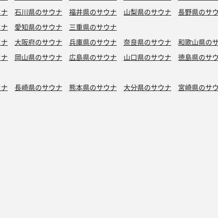
ウナ
石川県のサウナ
福井県のサウナ
山梨県のサウナ
長野県のサ
ウナ
愛知県のサウナ
三重県のサウナ
ウナ
大阪府のサウナ
兵庫県のサウナ
奈良県のサウナ
和歌山県の
ウナ
岡山県のサウナ
広島県のサウナ
山口県のサウナ
徳島県のサ
ウナ
長崎県のサウナ
熊本県のサウナ
大分県のサウナ
宮崎県のサ
シン水風呂
銭湯サウナ
ボナサウナ
サウナ室テレビ無し
バイブラ
が水風呂
プライベートサウナ