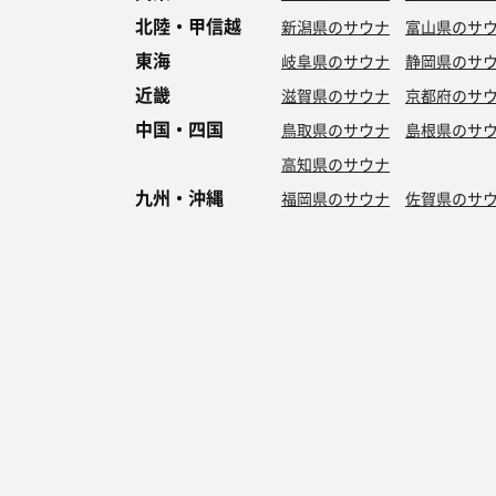
北陸・甲信越
新潟県のサウナ
富山県のサ
東海
岐阜県のサウナ
静岡県のサ
近畿
滋賀県のサウナ
京都府のサ
中国・四国
鳥取県のサウナ
島根県のサ
高知県のサウナ
九州・沖縄
福岡県のサウナ
佐賀県のサ
特徴からサウナを探す
ロウリュ
セルフロウリュ
オートロウリュ
グル
作業スペース有り
テントサウナ
サウナ小屋
湖