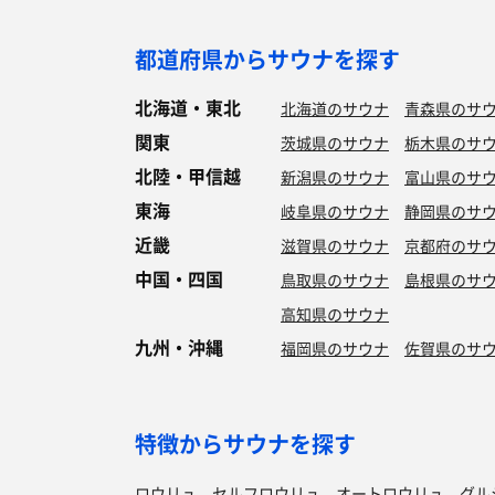
都道府県からサウナを探す
北海道・東北
北海道のサウナ
青森県のサ
関東
茨城県のサウナ
栃木県のサ
北陸・甲信越
新潟県のサウナ
富山県のサ
東海
岐阜県のサウナ
静岡県のサ
近畿
滋賀県のサウナ
京都府のサ
中国・四国
鳥取県のサウナ
島根県のサ
高知県のサウナ
九州・沖縄
福岡県のサウナ
佐賀県のサ
特徴からサウナを探す
ロウリュ
セルフロウリュ
オートロウリュ
グル