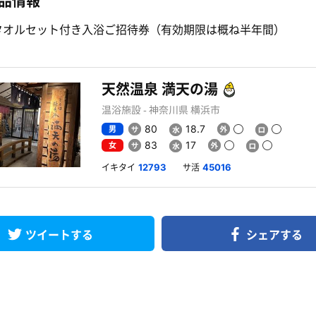
品情報
タオルセット付き入浴ご招待券（有効期限は概ね半年間）
天然温泉 満天の湯
温浴施設 - 神奈川県 横浜市
男
80
18.7
女
83
17
イキタイ
サ活
12793
45016
ツイートする
シェアする