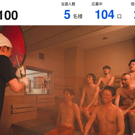
当選人数
応募中
倍
5
104
100
名様
口