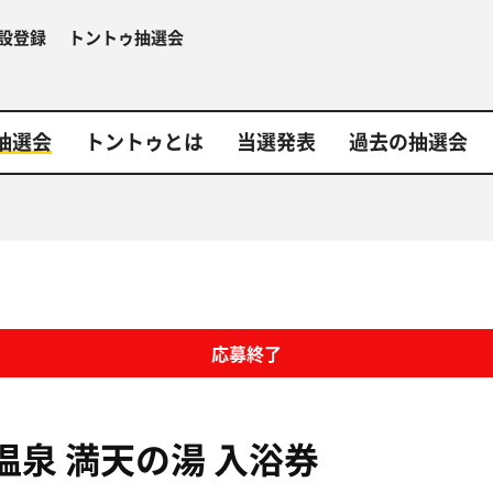
設登録
トントゥ抽選会
抽選会
トントゥとは
当選発表
過去の抽選会
応募終了
温泉 満天の湯
入浴券