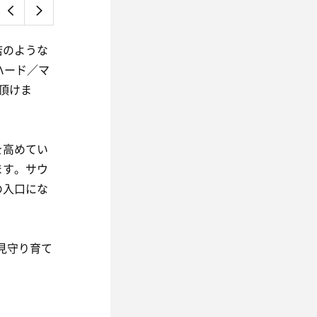
店のような
ハード／マ
頂けま
を高めてい
ます。サウ
の入口にな
見守り育て