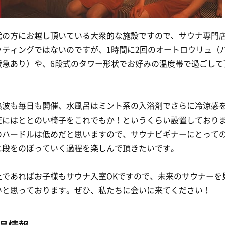
代の方にお越し頂いている大衆的な施設ですので、サウナ専門
ッティングではないのですが、1時間に2回のオートロウリュ（
緩急あり）や、6段式のタワー形状でお好みの温度帯で過ごして
熱波も毎日も開催、水風呂はミント系の入浴剤でさらに冷涼感
天にはととのい椅子をこれでもか！というくらい設置しており
のハードルは低めだと思いますので、サウナビギナーにとって
に段をのぼっていく過程を楽しんで頂きたいです。
上であればお子様もサウナ入室OKですので、未来のサウナーを
いと思っております。ぜひ、私たちに会いに来てください！