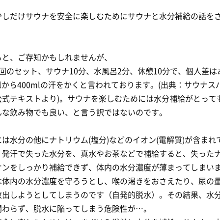
少しだけサウナを安全に楽しむためにサウナと水分補給の話を
ると、ご存知かもしれませんが、
回のセット、サウナ10分、水風呂2分、休憩10分で、個人差は
mlから400mlの汗をかくと言われております。(出典：サウナ
公式テキストより)。サウナを楽しむためには水分補給がとって
んな飲み物でも良い、と言う訳ではないのです。
は水分の他にナトリウム(塩分)などのイオン(電解質)が含まれ
、発汗で失った水分を、真水やお茶などで補給すると、失った
オンをしっかり補給できず、体内の水分濃度が薄まってしまい
は体内の水分濃度を守ろうとし、喉の渇きをおさえたり、尿の
放出しようとしてしまうのです（自発的脱水）。その結果、水
関わらず、脱水に陥ってしまう危険性が…。