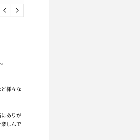
る。
など様々な
当にありが
を楽しんで