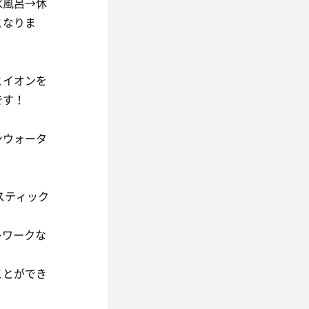
水風呂→休
となりま
とイオンを
です！
ンウォータ
スティック
レワークな
ことができ