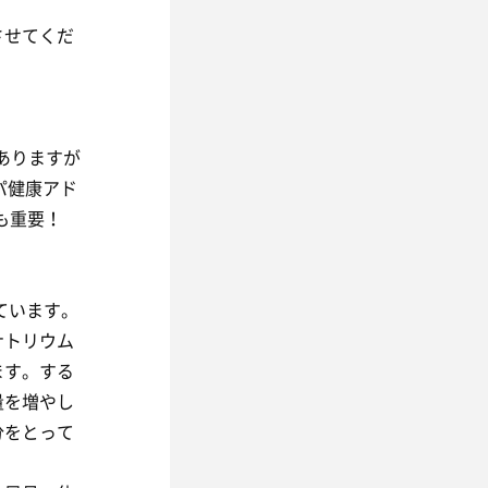
させてくだ
ありますが
スパ健康アド
も重要！
ています。
ナトリウム
ます。する
量を増やし
分をとって