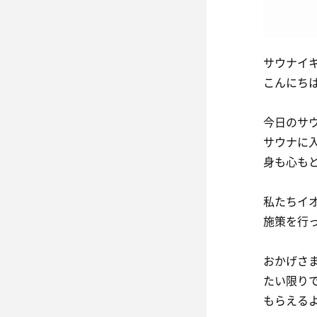
サウナイ
こんにち
今日のサ
サウナに
身も心も
私たちイ
施策を行
おかげさ
たい限り
もらえる