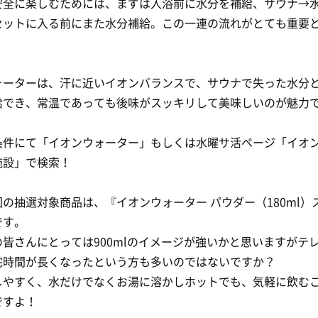
安全に楽しむためには、まずは入浴前に水分を補給、サウナ→
セットに入る前にまた水分補給。この一連の流れがとても重要
ォーターは、汗に近いイオンバランスで、サウナで失った水分
給でき、常温であっても後味がスッキリして美味しいのが魅力
条件にて「イオンウォーター」もしくは水曜サ活ページ「イオ
施設」で検索！
の抽選対象商品は、『イオンウォーター パウダー（180ml）
です。
皆さんにとっては900mlのイメージが強いかと思いますがテ
宅時間が長くなったという方も多いのではないですか？
しやすく、水だけでなくお湯に溶かしホットでも、気軽に飲む
ですよ！