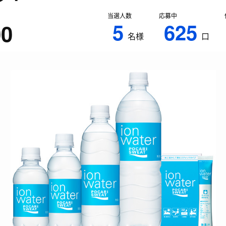
当選人数
応募中
5
625
00
名様
口