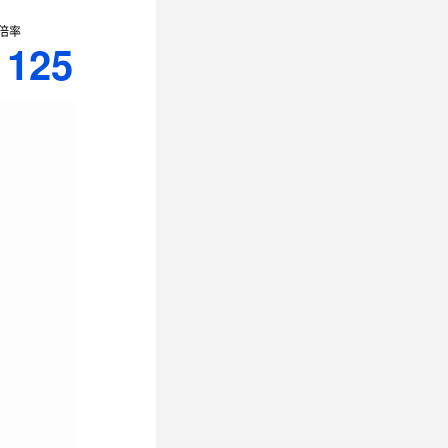
倍率
125