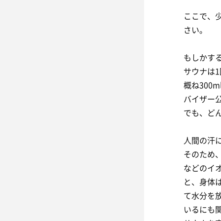
ここで、
さい。
もしかす
サウナは1
概ね300
バイザー
でも、ど
人間の汗に
そのため
などのイ
と、身体
て水分を
いるにも