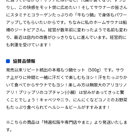
りし、この快感をモット世に広めたい！そしてサウナーの皆さん
にスタミナとコラーゲンたっぷりの「牛もつ鍋」で身体もパワー
アップしてもらいたいからです。ちなみに私のホームサウナは船
橋のジートピアさん。経営が数年前に変わったようで名前も変わ
り、最近は店内の改善がひっきりなしに進んでいます。経営的に
も刺激を受けています！
協賛品情報
発売以来リピート続出の本格もつ鍋セット（500g）です。サウ
ナ上がりに仲間と一緒に汗だくで楽しむもヨシ！汗をたっぷりか
いて食べてからサウナでもヨシ！楽しみ方は無限大のアリヨリノ
アリ！プリップリのコプチャン(小腸）は甘みがあってきっと驚
くことでしょう！キャベツやニラ、にんにくなどコノミのお野菜
もたっぷり食べられてヘルシー＆ビールがすすみます！
※こちらの商品は「特選松阪牛専門店やまと 」より発送いたしま
す。