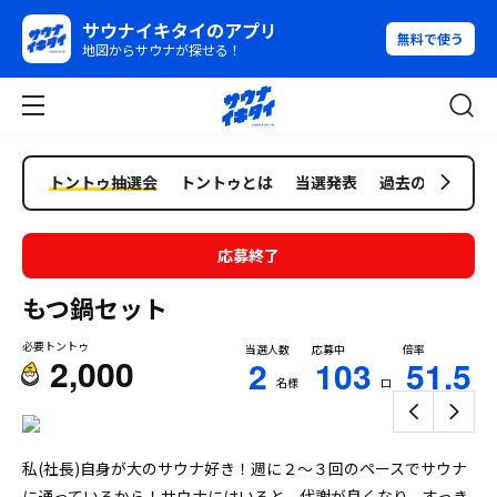
サウナイキタイのアプリ
無料で使う
地図からサウナが探せる！
トントゥ抽選会
トントゥとは
当選発表
過去の抽選会
応募終了
もつ鍋セット
必要トントゥ
当選人数
応募中
倍率
2,000
2
103
51.5
名様
口
私(社長)自身が大のサウナ好き！週に２〜３回のペースでサウナ
に通っているから！サウナにはいると、代謝が良くなり、すっき