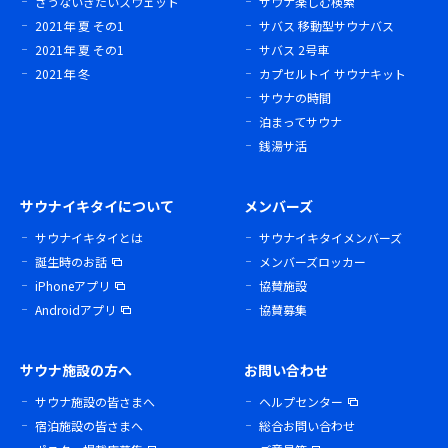
さうないきたいスウェット
サウナ楽しむ検索
2021年 夏 その1
サバス 移動型サウナバス
2021年 夏 その1
サバス 2号車
2021年 冬
カプセルトイ サウナキット
サウナの時間
泊まってサウナ
銭湯サ活
サウナイキタイについて
メンバーズ
サウナイキタイとは
サウナイキタイメンバーズ
誕生時のお話
メンバーズロッカー
iPhoneアプリ
協賛施設
Androidアプリ
協賛募集
サウナ施設の方へ
お問い合わせ
サウナ施設の皆さまへ
ヘルプセンター
宿泊施設の皆さまへ
総合お問い合わせ