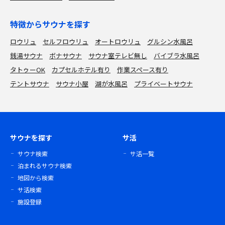
特徴からサウナを探す
ロウリュ
セルフロウリュ
オートロウリュ
グルシン水風呂
銭湯サウナ
ボナサウナ
サウナ室テレビ無し
バイブラ水風呂
タトゥーOK
カプセルホテル有り
作業スペース有り
テントサウナ
サウナ小屋
湖が水風呂
プライベートサウナ
サウナを探す
サ活
サウナ検索
サ活一覧
泊まれるサウナ検索
地図から検索
サ活検索
施設登録