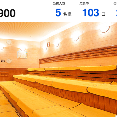
当選人数
応募中
倍
5
103
900
名様
口