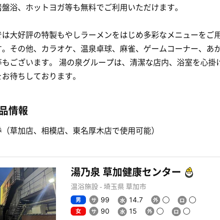
岩盤浴、ホットヨガ等も無料でご利用いただけます。
では大好評の特製もやしラーメンをはじめ多彩なメニューをご
す。その他、カラオケ、温泉卓球、麻雀、ゲームコーナー、あ
等もございます。 湯の泉グループは、清潔な店内、浴室を心掛
をお待ちしております。
品情報
券（草加店、相模店、東名厚木店で使用可能）
湯乃泉 草加健康センター
温浴施設 - 埼玉県 草加市
男
99
14.7
女
90
15