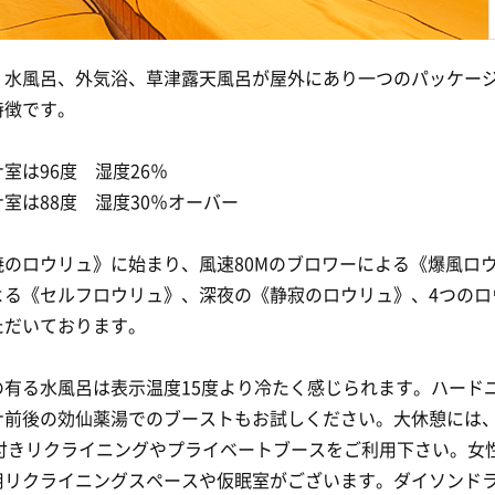
、水風呂、外気浴、草津露天風呂が屋外にあり一つのパッケー
特徴です。
室は96度 湿度26％
室は88度 湿度30％オーバー
暁のロウリュ》に始まり、風速80Mのブロワーによる《爆風ロ
よる《セルフロウリュ》、深夜の《静寂のロウリュ》、4つのロ
ただいております。
の有る水風呂は表示温度15度より冷たく感じられます。ハード
ナ前後の効仙薬湯でのブーストもお試しください。大休憩には
V付きリクライニングやプライベートブースをご利用下さい。女
用リクライニングスペースや仮眠室がございます。ダイソンド