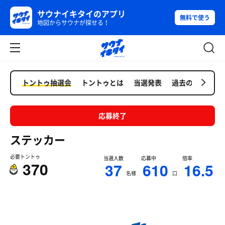
サウナイキタイのアプリ
無料で使う
地図からサウナが探せる！
トントゥ抽選会
トントゥとは
当選発表
過去の抽選会
応募終了
ステッカー
必要トントゥ
当選人数
応募中
倍率
370
37
610
16.5
名様
口