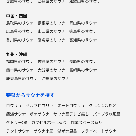
兵庫県のサウナ
奈良県のサウナ
和歌山県のサウナ
中国・四国
鳥取県のサウナ
島根県のサウナ
岡山県のサウナ
広島県のサウナ
山口県のサウナ
徳島県のサウナ
香川県のサウナ
愛媛県のサウナ
高知県のサウナ
九州・沖縄
福岡県のサウナ
佐賀県のサウナ
長崎県のサウナ
熊本県のサウナ
大分県のサウナ
宮崎県のサウナ
鹿児島県のサウナ
沖縄県のサウナ
特徴からサウナを探す
ロウリュ
セルフロウリュ
オートロウリュ
グルシン水風呂
銭湯サウナ
ボナサウナ
サウナ室テレビ無し
バイブラ水風呂
タトゥーOK
カプセルホテル有り
作業スペース有り
テントサウナ
サウナ小屋
湖が水風呂
プライベートサウナ