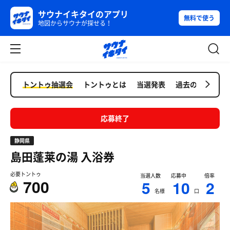
サウナイキタイのアプリ
無料で使う
地図からサウナが探せる！
トントゥ抽選会
トントゥとは
当選発表
過去の抽選会
応募終了
静岡県
島田蓬莱の湯
入浴券
必要トントゥ
当選人数
応募中
倍率
700
5
10
2
名様
口