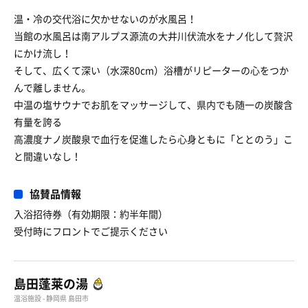
温・冷の交代浴に欠かせないのが水風呂！
当館の水風呂は南アルプス源流の大井川伏流水をナノ化して贅沢
にかけ流し！
そして、広くて深い（水深80cm）浴槽がリピーターの心をつか
んで離しません。
中温の塩サウナでお肌をマッサージして、県内でも随一の炭酸含
有量を誇る
高濃度ナノ炭酸泉で血行を促進したら心身ともに「ととのう」こ
と間違いなし！
協賛品情報
入浴招待券（有効期限：約半年間）
受付時にフロントでご提示ください
島田蓬莱の湯
温浴施設 - 静岡県 島田市