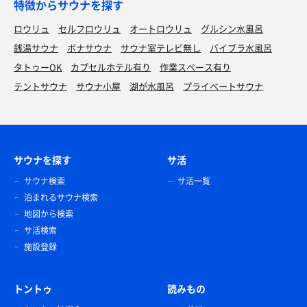
特徴からサウナを探す
ロウリュ
セルフロウリュ
オートロウリュ
グルシン水風呂
銭湯サウナ
ボナサウナ
サウナ室テレビ無し
バイブラ水風呂
タトゥーOK
カプセルホテル有り
作業スペース有り
テントサウナ
サウナ小屋
湖が水風呂
プライベートサウナ
サウナを探す
サ活
サウナ検索
サ活一覧
泊まれるサウナ検索
地図から検索
サ活検索
施設登録
トントゥ
読みもの