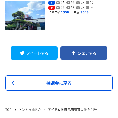
84
18
男
83
19
女
イキタイ
サ活
1058
9543
ツイートする
シェアする
抽選会に戻る
TOP
トントゥ抽選会
アイテム詳細 島田蓬莱の湯 入浴券