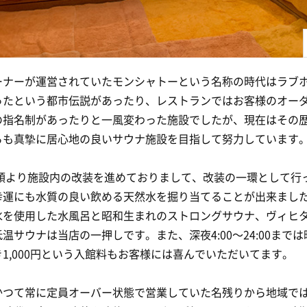
ーナーが運営されていたモンシャトーという名称の時代はラブ
ったという都市伝説があったり、レストランではお客様のオー
の指名制があったりと一風変わった施設でしたが、現在はその
らも真摯に居心地の良いサウナ施設を目指して努力しています
年初頭より施設内の改装を進めておりまして、改装の一環として行
幸運にも水質の良い飲める天然水を掘り当てることが出来まし
水を使用した水風呂と昭和生まれのストロングサウナ、ヴィヒ
温サウナは当店の一押しです。また、深夜4:00〜24:00まで
1,000円という入館料もお客様には喜んでいただいてます。
かつて常に定員オーバー状態で営業していた名残りから地域で