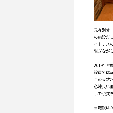
元々別オ
の施設だ
イトレス
継ぎなが
2019
設置では
この天然
心地良い低
しで税抜き
当施設は