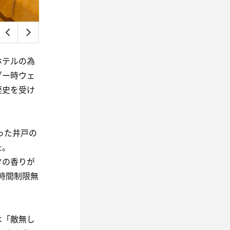
ホテルの為
ダー時ウェ
歴史を受け
。
った井戸の
た。
タの香りが
は時間制限無
は「敵無し