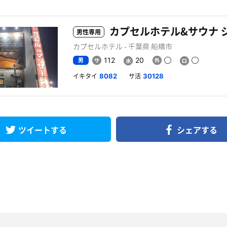
男性専用
カプセルホテル - 千葉県 船橋市
男
112
20
イキタイ
サ活
8082
30128
ツイートする
シェアする