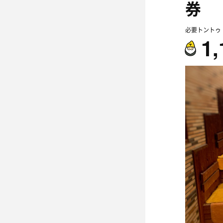
券
必要トントゥ
1,