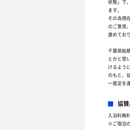
状態」で
ます。
その為現
のご意見
進めてお
千葉県船
とかと思
けるよう
のもと、
一度足を
協賛
入浴料無料(
※ご宿泊