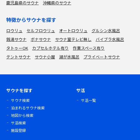
鹿児島県のサウナ
沖縄県のサウナ
特徴からサウナを探す
ロウリュ
セルフロウリュ
オートロウリュ
グルシン水風呂
銭湯サウナ
ボナサウナ
サウナ室テレビ無し
バイブラ水風呂
タトゥーOK
カプセルホテル有り
作業スペース有り
テントサウナ
サウナ小屋
湖が水風呂
プライベートサウナ
サウナを探す
サ活
サウナ検索
サ活一覧
泊まれるサウナ検索
地図から検索
サ活検索
施設登録