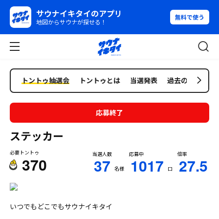
サウナイキタイのアプリ
無料で使う
地図からサウナが探せる！
トントゥ抽選会
トントゥとは
当選発表
過去の抽選会
応募終了
ステッカー
必要トントゥ
当選人数
応募中
倍率
370
37
1017
27.5
名様
口
いつでもどこでもサウナイキタイ