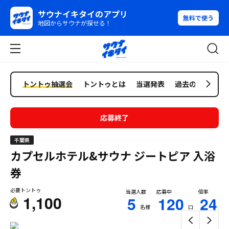
サウナイキタイのアプリ
無料で使う
地図からサウナが探せる！
トントゥ抽選会
トントゥとは
当選発表
過去の抽選会
応募終了
千葉県
カプセルホテル&サウナ ジートピア
入浴
券
必要トントゥ
当選人数
応募中
倍率
1,100
5
120
24
名様
口