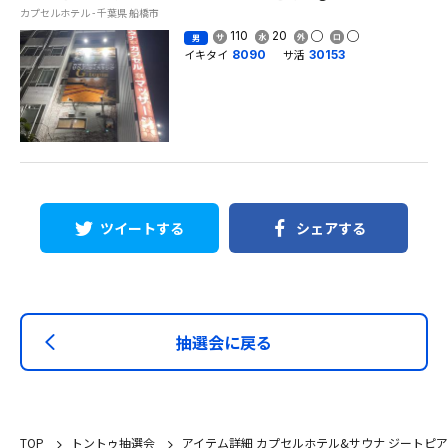
カプセルホテル - 千葉県 船橋市
110
20
男
イキタイ
サ活
8090
30153
ツイートする
シェアする
抽選会に戻る
TOP
トントゥ抽選会
アイテム詳細 カプセルホテル&サウナ ジートピア