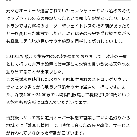
元々別オーナーが運営されていたモンシャトーという名称の時代
はラブホテルの為の施設だったという都市伝説があったり、レス
トランではお客様のオーダー時ウェイトレスの指名制があったり
と一風変わった施設でしたが、現在はその歴史を受け継ぎながら
も真摯に居心地の良いサウナ施設を目指して努力しています。
2019年初頭より施設内の改装を進めておりまして、改装の一環
として行った井戸の設置では幸運にも水質の良い飲める天然水を
掘り当てることが出来ました。
この天然水を使用した水風呂と昭和生まれのストロングサウナ、
ヴィヒタの香りが心地良い低温サウナは当店の一押しです。ま
た、深夜4:00〜24:00までは時間制限無しで税抜き1,000円という
入館料もお客様には喜んでいただいてます。
当施設はかつて常に定員オーバー状態で営業していた名残りから
地域では「敵無し状態」で、時代に合った改装や改修、サービス
が行われていなかった時期がございます。