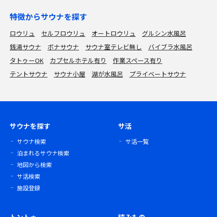
特徴からサウナを探す
ロウリュ
セルフロウリュ
オートロウリュ
グルシン水風呂
銭湯サウナ
ボナサウナ
サウナ室テレビ無し
バイブラ水風呂
タトゥーOK
カプセルホテル有り
作業スペース有り
テントサウナ
サウナ小屋
湖が水風呂
プライベートサウナ
サウナを探す
サ活
サウナ検索
サ活一覧
泊まれるサウナ検索
地図から検索
サ活検索
施設登録