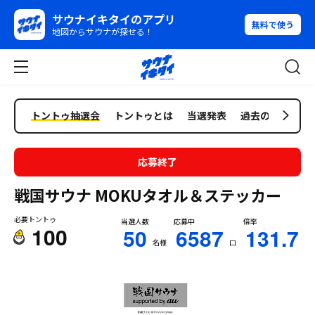
サウナイキタイのアプリ
無料で使う
地図からサウナが探せる！
トントゥ抽選会
トントゥとは
当選発表
過去の抽選会
応募終了
戦国サウナ MOKUタオル＆ステッカー
必要トントゥ
当選人数
応募中
倍率
100
50
6587
131.7
名様
口