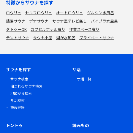
特徴からサウナを探す
ロウリュ
セルフロウリュ
オートロウリュ
グルシン水風呂
銭湯サウナ
ボナサウナ
サウナ室テレビ無し
バイブラ水風呂
タトゥーOK
カプセルホテル有り
作業スペース有り
テントサウナ
サウナ小屋
湖が水風呂
プライベートサウナ
サウナを探す
サ活
サウナ検索
サ活一覧
泊まれるサウナ検索
地図から検索
サ活検索
施設登録
トントゥ
読みもの