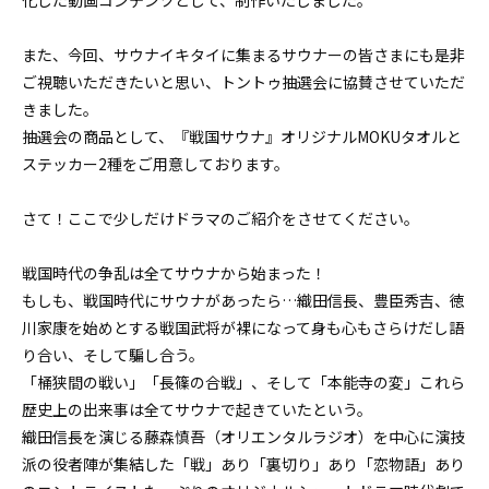
また、今回、サウナイキタイに集まるサウナーの皆さまにも是非
ご視聴いただきたいと思い、トントゥ抽選会に協賛させていただ
きました。
抽選会の商品として、『戦国サウナ』オリジナルMOKUタオルと
ステッカー2種をご用意しております。
さて！ここで少しだけドラマのご紹介をさせてください。
戦国時代の争乱は全てサウナから始まった！
もしも、戦国時代にサウナがあったら…織田信長、豊臣秀吉、徳
川家康を始めとする戦国武将が裸になって身も心もさらけだし語
り合い、そして騙し合う。
「桶狭間の戦い」「長篠の合戦」、そして「本能寺の変」これら
歴史上の出来事は全てサウナで起きていたという。
織田信長を演じる藤森慎吾（オリエンタルラジオ）を中心に演技
派の役者陣が集結した「戦」あり「裏切り」あり「恋物語」あり