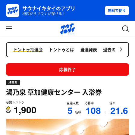
サウナイキタイのアプリ
無料で使う
地図からサウナが探せる！
トントゥ抽選会
トントゥとは
当選発表
過去の抽選会
応募終了
埼玉県
湯乃泉 草加健康センター
入浴券
必要トントゥ
当選人数
応募中
倍率
1,900
5
108
21.6
名様
口