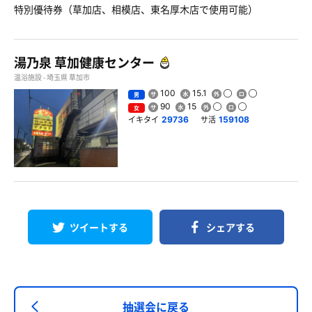
特別優待券（草加店、相模店、東名厚木店で使用可能）
湯乃泉 草加健康センター
温浴施設 - 埼玉県 草加市
100
15.1
男
90
15
女
イキタイ
サ活
29736
159108
ツイートする
シェアする
抽選会に戻る