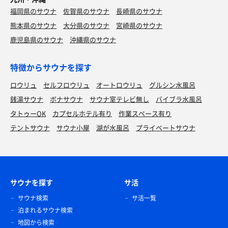
福岡県のサウナ
佐賀県のサウナ
長崎県のサウナ
熊本県のサウナ
大分県のサウナ
宮崎県のサウナ
鹿児島県のサウナ
沖縄県のサウナ
特徴からサウナを探す
ロウリュ
セルフロウリュ
オートロウリュ
グルシン水風呂
銭湯サウナ
ボナサウナ
サウナ室テレビ無し
バイブラ水風呂
タトゥーOK
カプセルホテル有り
作業スペース有り
テントサウナ
サウナ小屋
湖が水風呂
プライベートサウナ
サウナを探す
サ活
サウナ検索
サ活一覧
泊まれるサウナ検索
地図から検索