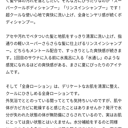
く髪や体の汚れを落としたい。そんな方にぴったりなのが「スー
パークールボディシャンプー」「リンスインシャンプー」です！
超クールな使い心地で爽快に洗い上げ、全身ヒンヤリ感が続くボ
ディシャンプー。
アセや汚れでベタついた髪と地肌をすっきり清潔に洗い上げ、指
通りの軽いスーパーさらさらな髪に仕上げるリンスインシャンプ
ー。どちらもメントール配合で、すっきりとした爽快感が続きま
す。1回目のサウナに入る前に水風呂に入る「水通し」のような
感覚になれるほどの爽快感がある、まさに夏にぴったりのアイテ
ムです。
そして「全身ローション」は、デリケートなお肌を清潔に整え、
クールにひきしめる全身ローションです。
外気浴でととのっている間ってとても気持ちいいのですが、肌や
体がカピカピに乾燥すると感じたことはありませんか？発汗で水
分が失われた状態の体が無防備にさらされているので、実はお肌
にとっては良い状態とはいえません。水分補給をするのと同様