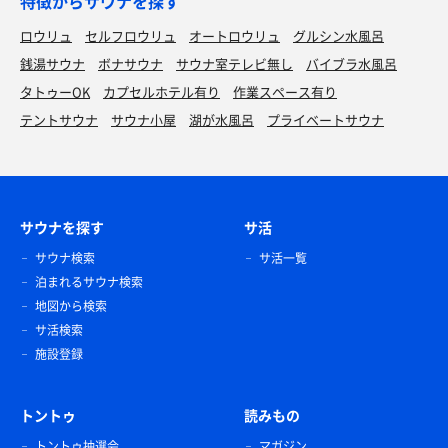
特徴からサウナを探す
ロウリュ
セルフロウリュ
オートロウリュ
グルシン水風呂
銭湯サウナ
ボナサウナ
サウナ室テレビ無し
バイブラ水風呂
タトゥーOK
カプセルホテル有り
作業スペース有り
テントサウナ
サウナ小屋
湖が水風呂
プライベートサウナ
サウナを探す
サ活
サウナ検索
サ活一覧
泊まれるサウナ検索
地図から検索
サ活検索
施設登録
トントゥ
読みもの
トントゥ抽選会
マガジン