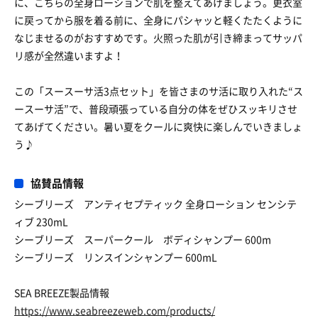
に、こちらの全身ローションで肌を整えてあげましょう。更衣室
に戻ってから服を着る前に、全身にパシャッと軽くたたくように
なじませるのがおすすめです。火照った肌が引き締まってサッパ
リ感が全然違いますよ！
この「スースーサ活3点セット」を皆さまのサ活に取り入れた“ス
ースーサ活”で、普段頑張っている自分の体をぜひスッキリさせ
てあげてください。暑い夏をクールに爽快に楽しんでいきましょ
う♪
協賛品情報
シーブリーズ アンティセプティック 全身ローション センシテ
ィブ 230mL
シーブリーズ スーパークール ボディシャンプー 600m
シーブリーズ リンスインシャンプー 600mL
SEA BREEZE製品情報
https://www.seabreezeweb.com/products/