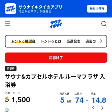
サウナイキタイのアプリ
無料で使う
地図からサウナが探せる！
トントゥ抽選会
トントゥとは
当選発表
過去の抽選会
応募終了
京都府
サウナ&カプセルホテル ルーマプラザ
入
浴券
必要トントゥ
当選人数
応募中
倍率
1,500
5
74
14.8
名様
口