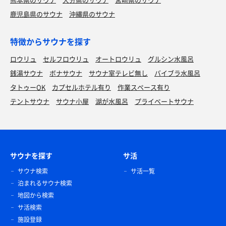
鹿児島県のサウナ
沖縄県のサウナ
特徴からサウナを探す
ロウリュ
セルフロウリュ
オートロウリュ
グルシン水風呂
銭湯サウナ
ボナサウナ
サウナ室テレビ無し
バイブラ水風呂
タトゥーOK
カプセルホテル有り
作業スペース有り
テントサウナ
サウナ小屋
湖が水風呂
プライベートサウナ
サウナを探す
サ活
サウナ検索
サ活一覧
泊まれるサウナ検索
地図から検索
サ活検索
施設登録