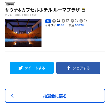
男性専用
サウナ&カプセルホテル ルーマプラザ
ホテル・旅館 - 京都府 京都市
92
17
男
イキタイ
サ活
8138
16874
ツイートする
シェアする
抽選会に戻る