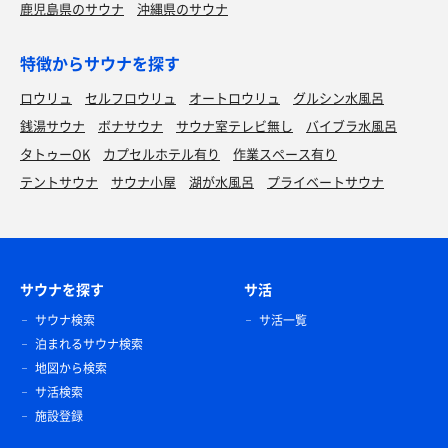
鹿児島県のサウナ
沖縄県のサウナ
特徴からサウナを探す
ロウリュ
セルフロウリュ
オートロウリュ
グルシン水風呂
銭湯サウナ
ボナサウナ
サウナ室テレビ無し
バイブラ水風呂
タトゥーOK
カプセルホテル有り
作業スペース有り
テントサウナ
サウナ小屋
湖が水風呂
プライベートサウナ
サウナを探す
サ活
サウナ検索
サ活一覧
泊まれるサウナ検索
地図から検索
サ活検索
施設登録