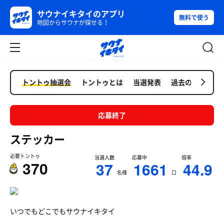
サウナイキタイのアプリ
無料で使う
地図からサウナが探せる！
トントゥ抽選会
トントゥとは
当選発表
過去の抽選会
応募終了
ステッカー
必要トントゥ
当選人数
応募中
倍率
370
37
1661
44.9
名様
口
いつでもどこでもサウナイキタイ