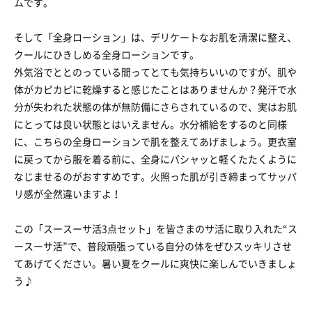
ムです。
そして「全身ローション」は、デリケートなお肌を清潔に整え、
クールにひきしめる全身ローションです。
外気浴でととのっている間ってとても気持ちいいのですが、肌や
体がカピカピに乾燥すると感じたことはありませんか？発汗で水
分が失われた状態の体が無防備にさらされているので、実はお肌
にとっては良い状態とはいえません。水分補給をするのと同様
に、こちらの全身ローションで肌を整えてあげましょう。更衣室
に戻ってから服を着る前に、全身にパシャッと軽くたたくように
なじませるのがおすすめです。火照った肌が引き締まってサッパ
リ感が全然違いますよ！
この「スースーサ活3点セット」を皆さまのサ活に取り入れた“ス
ースーサ活”で、普段頑張っている自分の体をぜひスッキリさせ
てあげてください。暑い夏をクールに爽快に楽しんでいきましょ
う♪