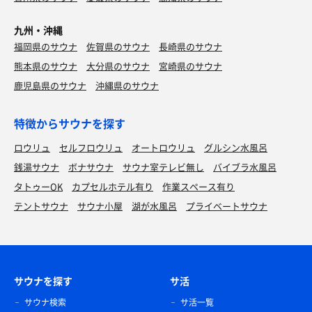
九州・沖縄
福岡県のサウナ
佐賀県のサウナ
長崎県のサウナ
熊本県のサウナ
大分県のサウナ
宮崎県のサウナ
鹿児島県のサウナ
沖縄県のサウナ
特徴からサウナを探す
ロウリュ
セルフロウリュ
オートロウリュ
グルシン水風呂
銭湯サウナ
ボナサウナ
サウナ室テレビ無し
バイブラ水風呂
タトゥーOK
カプセルホテル有り
作業スペース有り
テントサウナ
サウナ小屋
湖が水風呂
プライベートサウナ
サウナを探す
サ活
サウナ検索
サ活一覧