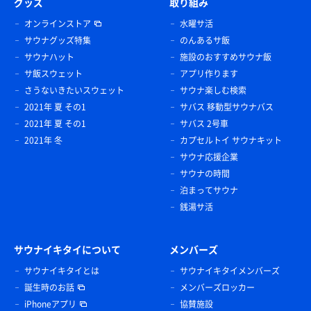
グッズ
取り組み
オンラインストア
水曜サ活
サウナグッズ特集
のんあるサ飯
サウナハット
施設のおすすめサウナ飯
サ飯スウェット
アプリ作ります
さうないきたいスウェット
サウナ楽しむ検索
2021年 夏 その1
サバス 移動型サウナバス
2021年 夏 その1
サバス 2号車
2021年 冬
カプセルトイ サウナキット
サウナ応援企業
サウナの時間
泊まってサウナ
銭湯サ活
サウナイキタイについて
メンバーズ
サウナイキタイとは
サウナイキタイメンバーズ
誕生時のお話
メンバーズロッカー
iPhoneアプリ
協賛施設