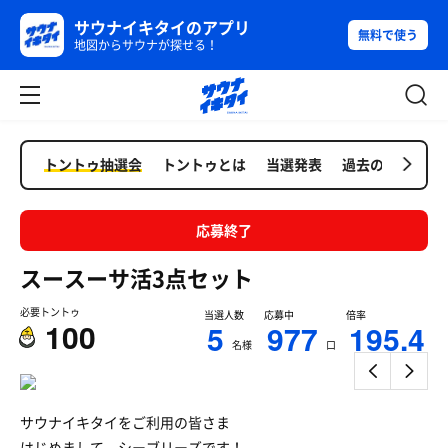
サウナイキタイのアプリ
無料で使う
地図からサウナが探せる！
トントゥ抽選会
トントゥとは
当選発表
過去の抽選会
応募終了
スースーサ活3点セット
必要トントゥ
当選人数
応募中
倍率
100
5
977
195.4
名様
口
サウナイキタイをご利用の皆さま
はじめまして、シーブリーズです！