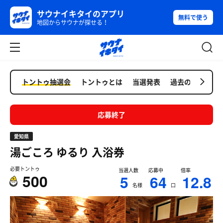
サウナイキタイのアプリ
無料で使う
地図からサウナが探せる！
トントゥ抽選会
トントゥとは
当選発表
過去の抽選会
応募終了
愛知県
湯ごころ ゆるり
入浴券
必要トントゥ
当選人数
応募中
倍率
500
5
64
12.8
名様
口