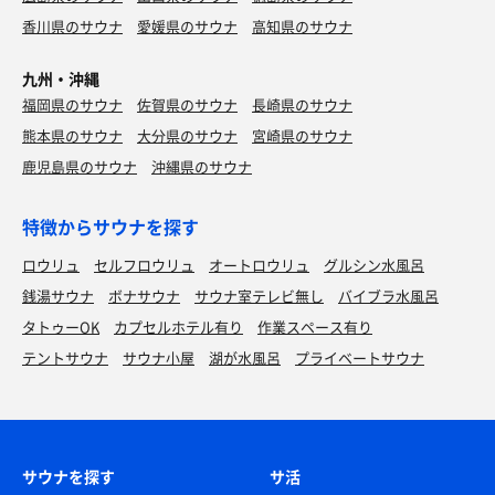
香川県のサウナ
愛媛県のサウナ
高知県のサウナ
九州・沖縄
福岡県のサウナ
佐賀県のサウナ
長崎県のサウナ
熊本県のサウナ
大分県のサウナ
宮崎県のサウナ
鹿児島県のサウナ
沖縄県のサウナ
特徴からサウナを探す
ロウリュ
セルフロウリュ
オートロウリュ
グルシン水風呂
銭湯サウナ
ボナサウナ
サウナ室テレビ無し
バイブラ水風呂
タトゥーOK
カプセルホテル有り
作業スペース有り
テントサウナ
サウナ小屋
湖が水風呂
プライベートサウナ
サウナを探す
サ活