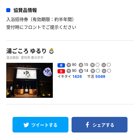
協賛品情報
入浴招待券（有効期限：約半年間）
受付時にフロントでご提示ください
湯ごころ ゆるり
温浴施設 - 愛知県 春日井市
90
15
男
90
14
女
イキタイ
サ活
1426
5049
ツイートする
シェアする